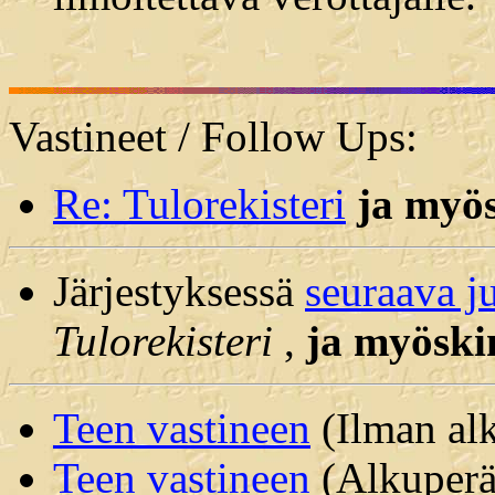
Vastineet / Follow Ups:
Re: Tulorekisteri
ja myö
Järjestyksessä
seuraava j
Tulorekisteri
,
ja myöski
Teen vastineen
(Ilman alk
Teen vastineen
(Alkuperäi