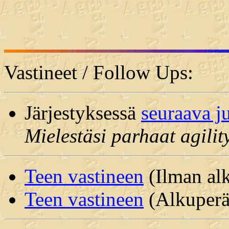
Vastineet / Follow Ups:
Järjestyksessä
seuraava j
Mielestäsi parhaat agili
Teen vastineen
(Ilman alk
Teen vastineen
(Alkuperäi