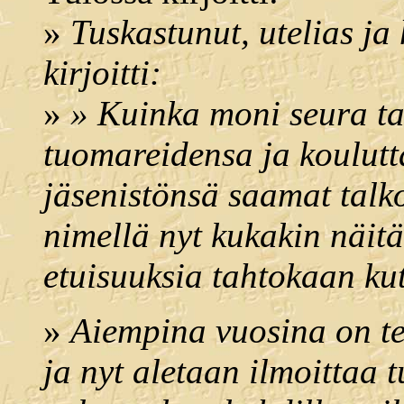
»
Tuskastunut, utelias ja
kirjoitti:
»
» Kuinka moni seura tai
tuomareidensa ja koulutt
jäsenistönsä saamat talko
nimellä nyt kukakin näit
etuisuuksia tahtokaan kut
»
Aiempina vuosina on teh
ja nyt aletaan ilmoittaa 