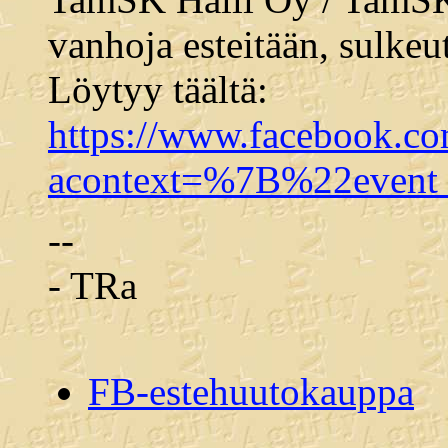
vanhoja esteitään, sulke
Löytyy täältä:
https://www.facebook.c
acontext=%7B%22even
--
- TRa
FB-estehuutokauppa