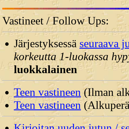
Vastineet / Follow Ups:
Järjestyksessä
seuraava j
korkeutta 1-luokassa hyp
luokkalainen
Teen vastineen
(Ilman alk
Teen vastineen
(Alkuperäi
Kirjoitan uuden jutun / 