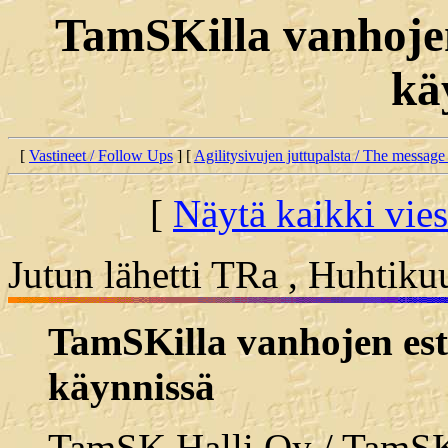
TamSKilla vanhoje
kä
[
Vastineet / Follow Ups
] [
Agilitysivujen juttupalsta / The message
[
Näytä kaikki vies
Jutun lähetti TRa , Huhtiku
TamSKilla vanhojen es
käynnissä
TamSK Halli Oy / TamS