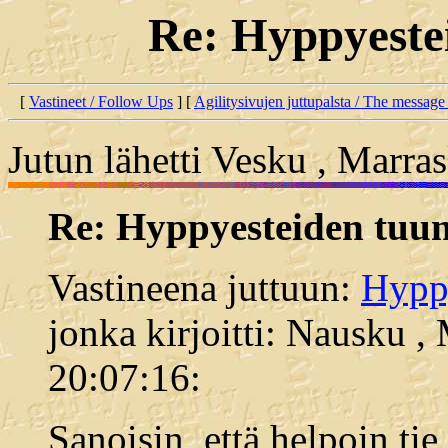
Re: Hyppyeste
[
Vastineet / Follow Ups
] [
Agilitysivujen juttupalsta / The message
Jutun lähetti Vesku , Marra
Re: Hyppyesteiden tuu
Vastineena juttuun:
Hyppy
jonka kirjoitti: Nausku ,
20:07:16:
Sanoisin, että helpoin tie 