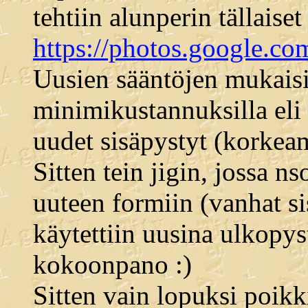
tehtiin alunperin tällaise
https://photos.goog
Uusien sääntöjen mukaisi
minimikustannuksilla eli 
uudet sisäpystyt (korkeam
Sitten tein jigin, jossa ns
uuteen formiin (vanhat sis
käytettiin uusina ulkopyst
kokoonpano :)
Sitten vain lopuksi poikki