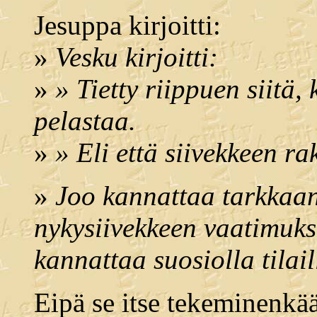
Jesuppa kirjoitti:
»
Vesku kirjoitti:
»
» Tietty riippuen siitä
pelastaa.
»
» Eli että siivekkeen r
»
Joo kannattaa tarkkaan 
nykysiivekkeen vaatimukset
kannattaa suosiolla tilail
Eipä se itse tekeminenkää