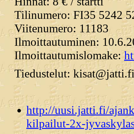
Hinnat: 8 € / startti
Tilinumero: FI35 5242 
Viitenumero: 11183
Ilmoittautuminen: 10.6.
Ilmoittautumislomake:
ht
Tiedustelut: kisat@jatti.f
http://uusi.jatti.fi/aja
kilpailut-2x-jyvaskyla