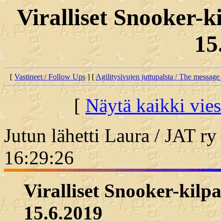
Viralliset Snooker-k
15
[
Vastineet / Follow Ups
] [
Agilitysivujen juttupalsta / The message
[
Näytä kaikki vies
Jutun lähetti Laura / JAT ry
16:29:26
Viralliset Snooker-kilpa
15.6.2019