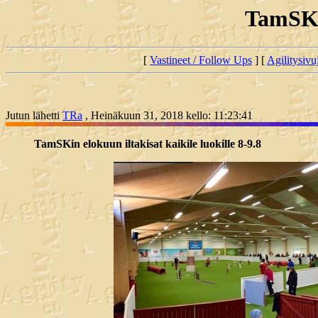
TamSKin
[
Vastineet / Follow Ups
] [
Agilitysivu
Jutun lähetti
TRa
, Heinäkuun 31, 2018 kello: 11:23:41
TamSKin elokuun iltakisat kaikile luokille 8-9.8