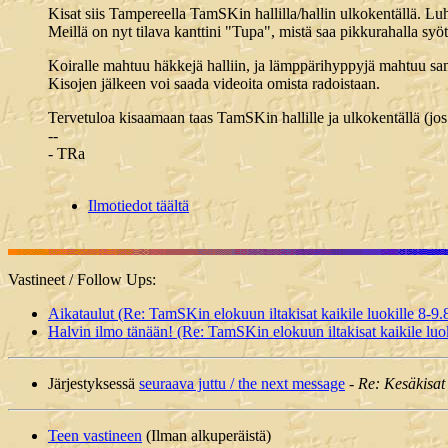
Kisat siis Tampereella TamSKin hallilla/hallin ulkokentällä. Luh
Meillä on nyt tilava kanttini "Tupa", mistä saa pikkurahalla syö
Koiralle mahtuu häkkejä halliin, ja lämppärihyppyjä mahtuu sama
Kisojen jälkeen voi saada videoita omista radoistaan.
Tervetuloa kisaamaan taas TamSKin hallille ja ulkokentällä (jos s
--
- TRa
Ilmotiedot täältä
Vastineet / Follow Ups:
Aikataulut (Re: TamSKin elokuun iltakisat kaikile luokille 8-9.
Halvin ilmo tänään! (Re: TamSKin elokuun iltakisat kaikile luok
Järjestyksessä
seuraava juttu / the next message
-
Re: Kesäkisat 
Teen vastineen
(Ilman alkuperäistä)