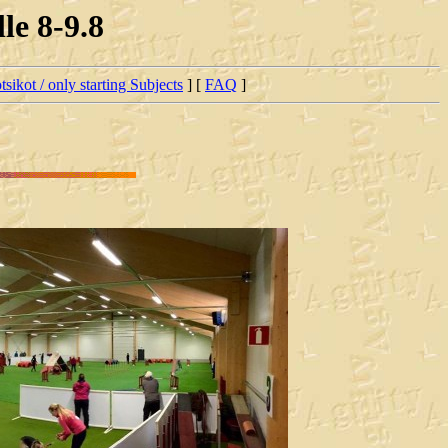
le 8-9.8
tsikot / only starting Subjects
] [
FAQ
]