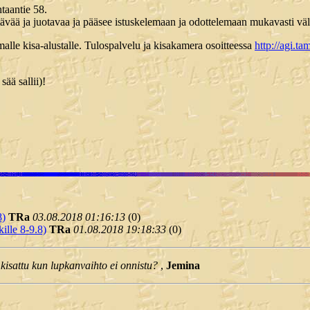
taantie 58.
tävää ja juotavaa ja pääsee istuskelemaan ja odottelemaan mukavasti väl
lle kisa-alustalle. Tulospalvelu ja kisakamera osoitteessa
http://agi.t
ää sallii)!
8)
TRa
03.08.2018 01:16:13
(
0)
ille 8-9.8)
TRa
01.08.2018 19:18:33
(
0)
kisattu kun lupkanvaihto ei onnistu?
,
Jemina