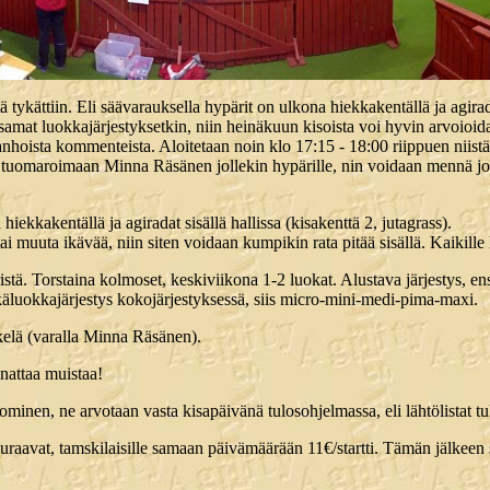
 tykättiin. Eli säävarauksella hypärit on ulkona hiekkakentällä ja agirada
 samat luokkajärjestyksetkin, niin heinäkuun kisoista voi hyvin arvoioida
nhoista kommenteista. Aloitetaan noin klo 17:15 - 18:00 riippuen niistä st
e tuomaroimaan Minna Räsänen jollekin hypärille, nin voidaan mennä jo
iekkakentällä ja agiradat sisällä hallissa (kisakenttä 2, jutagrass).
ai muuta ikävää, niin siten voidaan kumpikin rata pitää sisällä. Kaikille
äristä. Torstaina kolmoset, keskiviikona 1-2 luokat. Alustava järjestys, e
käluokkajärjestys kokojärjestyksessä, siis micro-mini-medi-pima-maxi.
elä (varalla Minna Räsänen).
nattaa muistaa!
minen, ne arvotaan vasta kisapäivänä tulosohjelmassa, eli lähtölistat tul
raavat, tamskilaisille samaan päivämäärään 11€/startti. Tämän jälkeen st