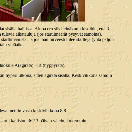
t sisällä halllissa. Ainoa ero siis heinäkuun kisoihin, että 3
 tulevia aikatauluja (jos startiimäärät pysyvät samoina).
arttimääristä. Ja jos ihan hirveesti tulee startteja (yhtä paljon
tain yhtäaikaa.
 luokille A(agirata) + B (hyppyrata).
nsin hypäri ulkona, sitten agirata sisällä. Keskivikkona samoin
evat nettiin vasta keskiviikkona 8.8.
artit kallistuu 3€ / 3 päivän välein, tarkemmin