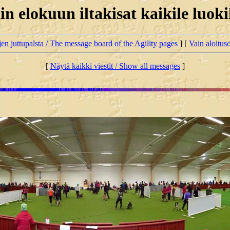
 elokuun iltakisat kaikile luokil
jen juttupalsta / The message board of the Agility pages
] [
Vain aloituso
[
Näytä kaikki viestit / Show all messages
]