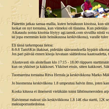
Päätettin jatkaa samaa mallia, kuten heinäkuun kisoissa, kun siitä
luokat on nyt torstaina, kun viimeksi oli tiistaina. Kun pidetään
Aikataulu noista kisoista löytyy agi.tamsk.com sivuillta niistä va
tai jopa enemmän kuin heinäkuussa keskiviikona), varalle tule
Eli tässä tarkempoaa tietoa:
8-9.8 TamSKin iltakisat, pidetään säävarauksella hypärit ulkona h
Jos pari päivää ennen kisoja luvataan säätiedossa kaatosadetta, t
Alustavasti siis aloitellaan klo 17:15 - 18.00 riippuen starttimä
kun on ykköset ja kakkoset. Ykköset ensin, sitten kakkoset. Sä
Tuomareina torstaina Ritva Herrala ja keskivikkona Marko Mäk
Jo huomenna keskiviikona 1.8 umpeutuu halvin ilmo, joten kan
Koska kitussa ei ilmeisesti vieläkään toimi lähtönumeroiden arpo
Halvimmat maksut siis keskiviikkona 1.8 14€ eka startti, 12€ seu
maksuporrastiedoissa.