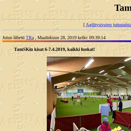
TamS
[
Agilitysivujen juttupals
Jutun lähetti
TRa
, Maaliskuun 28, 2019 kello: 09:39:14
TamSKin kisat 6-7.4.2019, kaikki luokat!