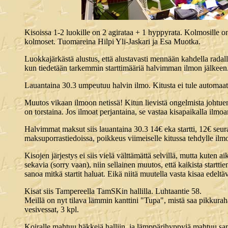
Kisoissa 1-2 luokille on 2 agirataa + 1 hyppyrata. Kolmosille
kolmoset. Tuomareina Hilpi Yli-Jaskari ja Esa Muotka.
Luokkajärkästä alustus, että alustavasti mennään kahdella radall
kun tiedetään tarkemmin starttimääriä halvimman ilmon jälkeen
Lauantaina 30.3 umpeutuu halvin ilmo. Kitusta ei tule automaat
Muutos vikaan ilmoon netissä! Kitun lievistä ongelmista johtuen
on torstaina. Jos ilmoat perjantaina, se vastaa kisapaikalla ilmoa
Halvimmat maksut siis lauantaina 30.3 14€ eka startti, 12€ seura
maksuporrastiedoissa, poikkeus viimeiselle kitussa tehdylle ilmo
Kisojen järjestys ei siis vielä välttämättä selvillä, mutta kuten 
sekavia (sorry vaan), niin sellainen muutos, että kaikista star
sanoa mitkä startit haluat. Eikä niitä muutella vasta kisaa edeltä
Kisat siis Tampereella TamSKin hallilla. Luhtaantie 58.
Meillä on nyt tilava lämmin kanttini "Tupa", mistä saa pikkura
vesivessat, 3 kpl.
Koiralle mahtuu häkkejä halliin, ja lämppärihyppyjä mahtuu sama