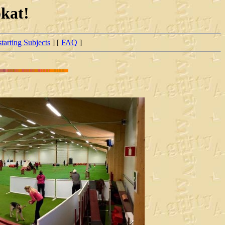
okat!
starting Subjects
] [
FAQ
]