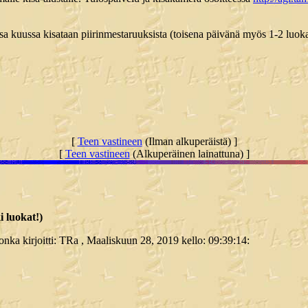
kuussa kisataan piirinmestaruuksista (toisena päivänä myös 1-2 luoka
[
Teen vastineen
(Ilman alkuperäistä) ]
[
Teen vastineen
(Alkuperäinen lainattuna) ]
i luokat!)
jonka kirjoitti: TRa , Maaliskuun 28, 2019 kello: 09:39:14: