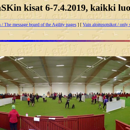
Kin kisat 6-7.4.2019, kaikki lu
ta / The message board of the Agility pages
] [
Vain aloitusotsikot / only 