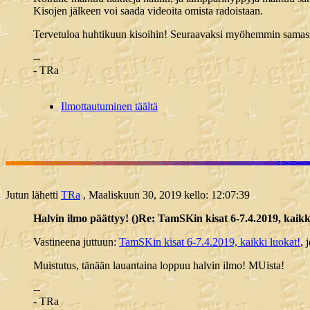
Kisojen jälkeen voi saada videoita omista radoistaan.
Tervetuloa huhtikuun kisoihin! Seuraavaksi myöhemmin samassa 
--
- TRa
Ilmottautuminen täältä
Jutun lähetti
TRa
, Maaliskuun 30, 2019 kello: 12:07:39
Halvin ilmo päättyy! ()Re: TamSKin kisat 6-7.4.2019, kaikk
Vastineena juttuun:
TamSKin kisat 6-7.4.2019, kaikki luokat!
, 
Muistutus, tänään lauantaina loppuu halvin ilmo! MUista!
--
- TRa