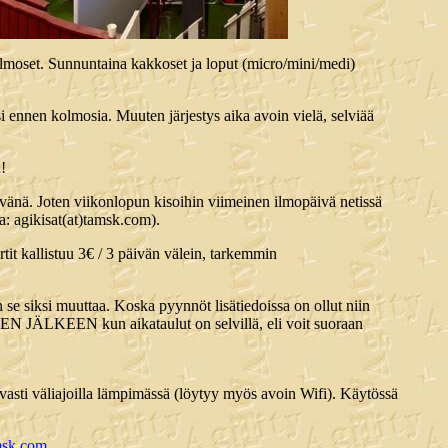
lmoset. Sunnuntaina kakkoset ja loput (micro/mini/medi)
si ennen kolmosia. Muuten järjestys aika avoin vielä, selviää
!
ivänä. Joten viikonlopun kisoihin viimeinen ilmopäivä netissä
la: agikisat(at)tamsk.com).
tit kallistuu 3€ / 3 päivän välein, tarkemmin
an se siksi muuttaa. Koska pyynnöt lisätiedoissa on ollut niin
A SEN JÄLKEEN kun aikataulut on selvillä, eli voit suoraan
vasti väliajoilla lämpimässä (löytyy myös avoin Wifi). Käytössä
amsk.com