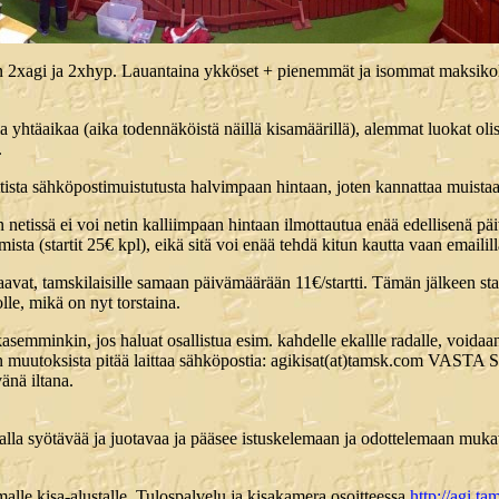
 on 2xagi ja 2xhyp. Lauantaina ykköset + pienemmät ja isommat maksiko
a yhtäaikaa (aika todennäköistä näillä kisamäärillä), alemmat luokat oli
.
tista sähköpostimuistutusta halvimpaan hintaan, joten kannattaa muistaa
 netissä ei voi netin kalliimpaan hintaan ilmottautua enää edellisenä pä
mista (startit 25€ kpl), eikä sitä voi enää tehdä kitun kautta vaan emailil
avat, tamskilaisille samaan päivämäärään 11€/startti. Tämän jälkeen star
lle, mikä on nyt torstaina.
aikasemminkin, jos haluat osallistua esim. kahdelle ekallle radalle, voida
ttien muutoksista pitää laittaa sähköpostia: agikisat(at)tamsk.com VAST
vänä iltana.
halla syötävää ja juotavaa ja pääsee istuskelemaan ja odottelemaan muka
lle kisa-alustalle. Tulospalvelu ja kisakamera osoitteessa
http://agi.t