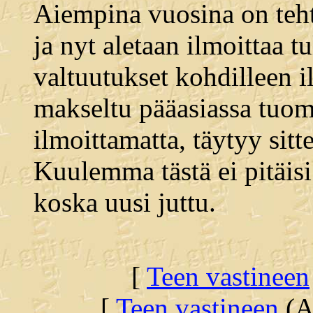
Aiempina vuosina on teht
ja nyt aletaan ilmoittaa t
valtuutukset kohdilleen i
makseltu pääasiassa tuom
ilmoittamatta, täytyy sitt
Kuulemma tästä ei pitäisi
koska uusi juttu.
[
Teen vastineen
[
Teen vastineen
(Al