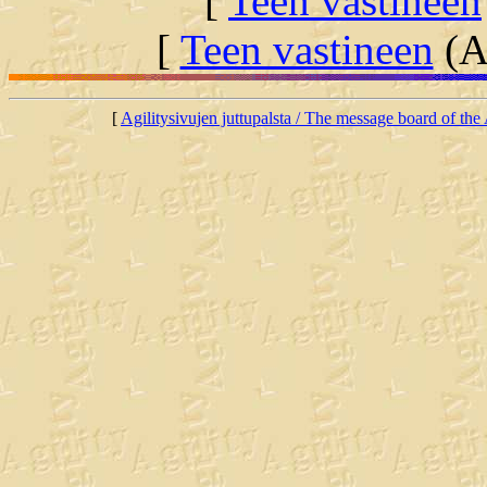
[
Teen vastineen
[
Teen vastineen
(Al
[
Agilitysivujen juttupalsta / The message board of the 