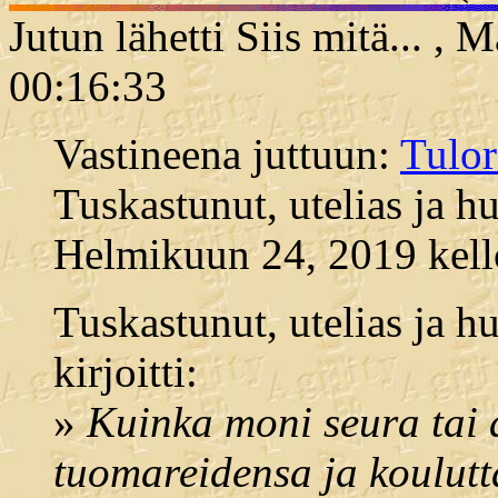
Jutun lähetti Siis mitä... , 
00:16:33
Vastineena juttuun:
Tulor
Tuskastunut, utelias ja hu
Helmikuun 24, 2019 kell
Tuskastunut, utelias ja h
kirjoitti:
»
Kuinka moni seura tai a
tuomareidensa ja koulutt