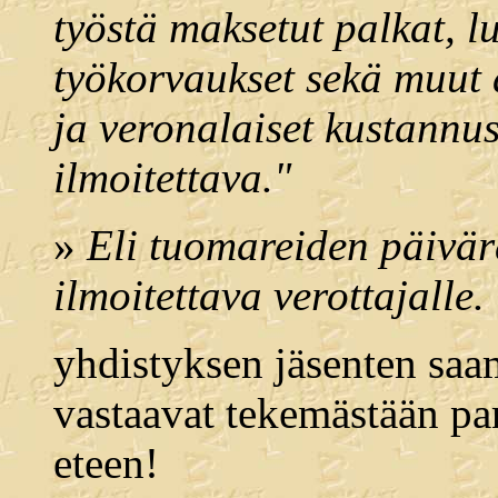
työstä maksetut palkat, l
työkorvaukset sekä muut 
ja veronalaiset kustannu
ilmoitettava."
»
Eli tuomareiden päivär
ilmoitettava verottajalle.
yhdistyksen jäsenten saam
vastaavat tekemästään pa
eteen!