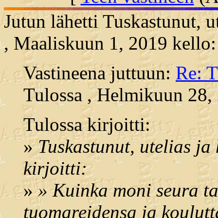
Jutun lähetti Tuskastunut, u
, Maaliskuun 1, 2019 kello
Vastineena juttuun:
Re: T
Tulossa , Helmikuun 28, 
Tulossa kirjoitti:
»
Tuskastunut, utelias ja
kirjoitti:
»
» Kuinka moni seura tai
tuomareidensa ja koulutt