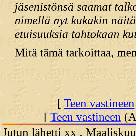
jäsenistönsä saamat talko
nimellä nyt kukakin näit
etuisuuksia tahtokaan kut
Mitä tämä tarkoittaa, men
[
Teen vastineen
[
Teen vastineen
(Al
Jutun lähetti xx , Maalisku