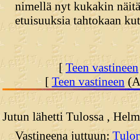
nimellä nyt kukakin näitä
etuisuuksia tahtokaan kut
[
Teen vastineen
[
Teen vastineen
(Al
Jutun lähetti Tulossa , Hel
Vastineena juttuun:
Tulor