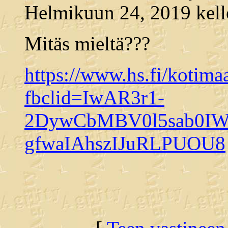
Helmikuun 24, 2019 kell
Mitäs mieltä???
https://www.hs.fi/kotim
fbclid=IwAR3r1-
2DywCbMBV0l5sab0IW
gfwaIAhszIJuRLPUOU8