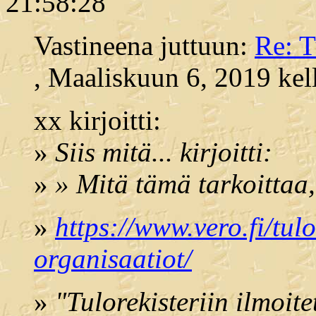
21:58:28
Vastineena juttuun:
Re: T
, Maaliskuun 6, 2019 kel
xx kirjoitti:
»
Siis mitä... kirjoitti:
»
» Mitä tämä tarkoittaa
»
https://www.vero.fi/tulo
organisaatiot/
»
"Tulorekisteriin ilmoite