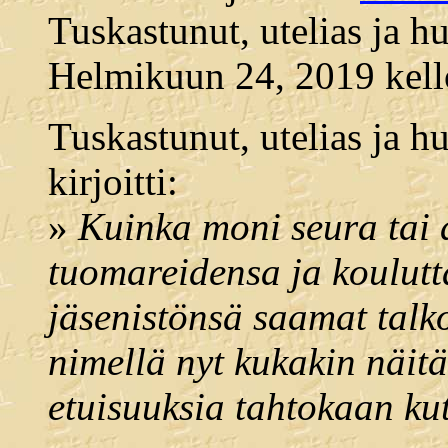
Tuskastunut, utelias ja hu
Helmikuun 24, 2019 kell
Tuskastunut, utelias ja h
kirjoitti:
»
Kuinka moni seura tai a
tuomareidensa ja koulutt
jäsenistönsä saamat talko
nimellä nyt kukakin näit
etuisuuksia tahtokaan kut