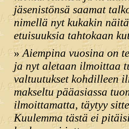
jäsenistönsä saamat talko
nimellä nyt kukakin näit
etuisuuksia tahtokaan kut
»
Aiempina vuosina on teh
ja nyt aletaan ilmoittaa 
valtuutukset kohdilleen il
makseltu pääasiassa tuo
ilmoittamatta, täytyy sitt
Kuulemma tästä ei pitäisi