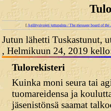
Tulo
[
Agilitysivujen juttupalsta / The message board of the 
Jutun lähetti Tuskastunut, u
, Helmikuun 24, 2019 kello
Tulorekisteri
Kuinka moni seura tai agi
tuomareidensa ja koulutta
jäsenistönsä saamat talkoo