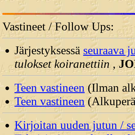
Vastineet / Follow Ups:
Järjestyksessä
seuraava j
tulokset koiranettiin
,
J
Teen vastineen
(Ilman alk
Teen vastineen
(Alkuperäi
Kirjoitan uuden jutun / 