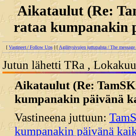
Aikataulut (Re: Ta
rataa kumpanakin pä
[
Vastineet / Follow Ups
] [
Agilitysivujen juttupalsta / The message
Jutun lähetti TRa , Lokakuu
Aikataulut (Re: TamSKI
kumpanakin päivänä kai
Vastineena juttuun:
TamSK
kumpanakin päivänä kaiki