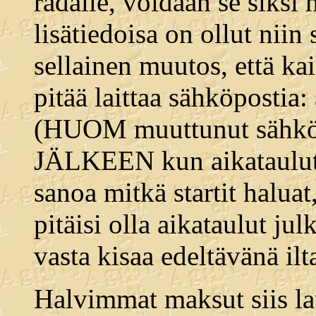
radalle, voidaan se siks
lisätiedoisa on ollut niin
sellainen muutos, että kai
pitää laittaa sähköpostia
(HUOM muuttunut sähkö
JÄLKEEN kun aikataulut o
sanoa mitkä startit haluat,
pitäisi olla aikataulut jul
vasta kisaa edeltävänä ilt
Halvimmat maksut siis lau