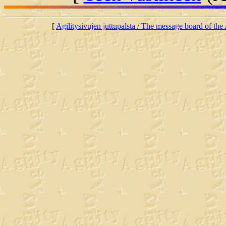
[
Agilitysivujen juttupalsta / The message board of the 