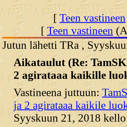
[
Teen vastineen
[
Teen vastineen
(Al
Jutun lähetti TRa , Syyskuu
Aikataulut (Re: TamSKIn
2 agirataaa kaikille luok
Vastineena juttuun:
TamSK
ja 2 agirataaa kaikile luok
Syyskuun 21, 2018 kello