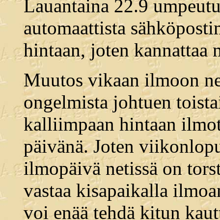
Lauantaina 22.9 umpeutuu
automaattista sähköposti
hintaan, joten kannattaa 
Muutos vikaan ilmoon net
ongelmista johtuen toistai
kalliimpaan hintaan ilmot
päivänä. Joten viikonlop
ilmopäivä netissä on torst
vastaa kisapaikalla ilmoam
voi enää tehdä kitun kaut