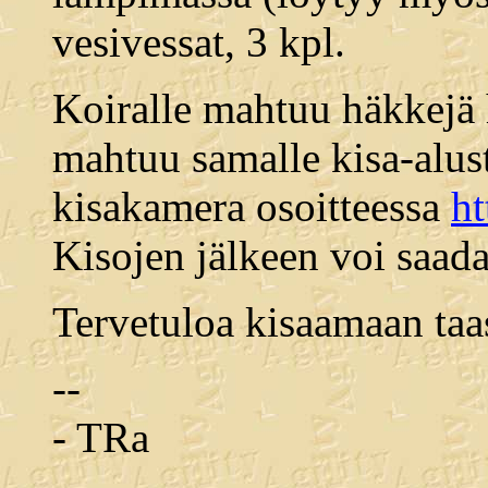
vesivessat, 3 kpl.
Koiralle mahtuu häkkejä 
mahtuu samalle kisa-alust
kisakamera osoitteessa
ht
Kisojen jälkeen voi saada
Tervetuloa kisaamaan taa
--
- TRa