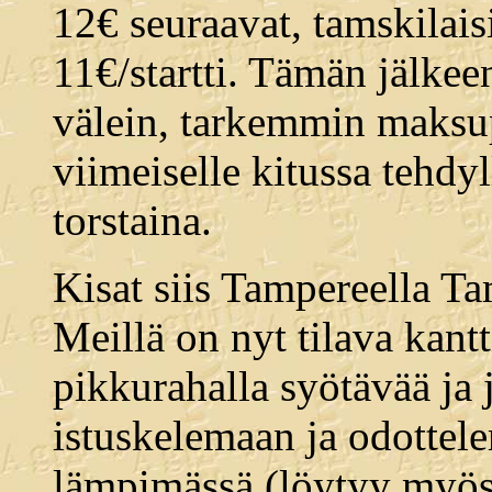
12€ seuraavat, tamskilai
11€/startti. Tämän jälkeen
välein, tarkemmin maksup
viimeiselle kitussa tehdy
torstaina.
Kisat siis Tampereella Ta
Meillä on nyt tilava kant
pikkurahalla syötävää ja 
istuskelemaan ja odottel
lämpimässä (löytyy myös