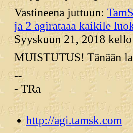
Vastineena juttuun:
TamSK
ja 2 agirataaa kaikile luok
Syyskuun 21, 2018 kello
MUISTUTUS! Tänään laua
--
- TRa
http://agi.tamsk.com