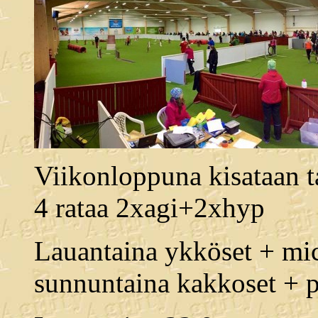
Viikonloppuna kisataan t
4 rataa 2xagi+2xhyp
Lauantaina ykköset + mi
sunnuntaina kakkoset + pi