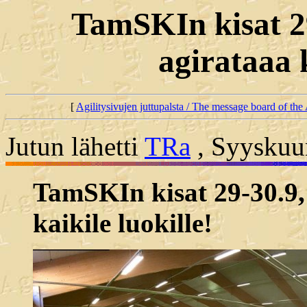
TamSKIn kisat 29
agirataaa k
[
Agilitysivujen juttupalsta / The message board of the 
Jutun lähetti
TRa
, Syyskuun
TamSKIn kisat 29-30.9, 
kaikile luokille!