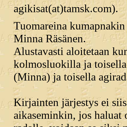
agikisat(at)tamsk.com).
Tuomareina kumapnakin p
Minna Räsänen.
Alustavasti aloitetaan k
kolmosluokilla ja toisella
(Minna) ja toisella agira
Kirjainten järjestys ei sii
aikaseminkin, jos haluat 