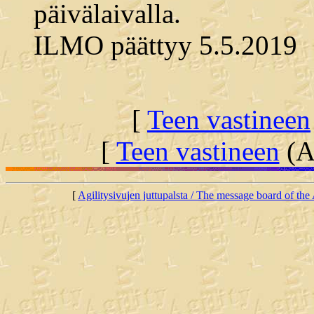
päivälaivalla.
ILMO päättyy 5.5.2019
[
Teen vastineen
[
Teen vastineen
(Al
[
Agilitysivujen juttupalsta / The message board of the 