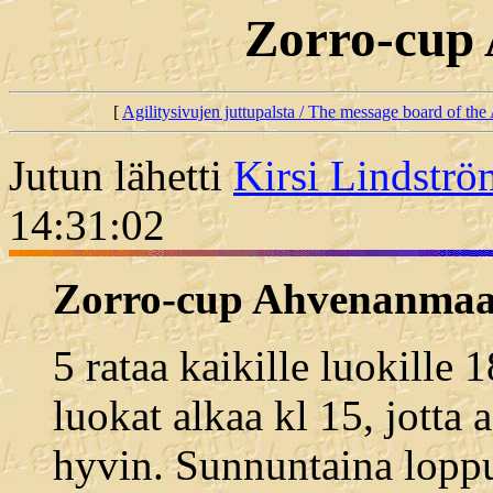
Zorro-cup
[
Agilitysivujen juttupalsta / The message board of the 
Jutun lähetti
Kirsi Lindströ
14:31:02
Zorro-cup Ahvenanmaa
5 rataa kaikille luokille
luokat alkaa kl 15, jotta 
hyvin. Sunnuntaina loppuu