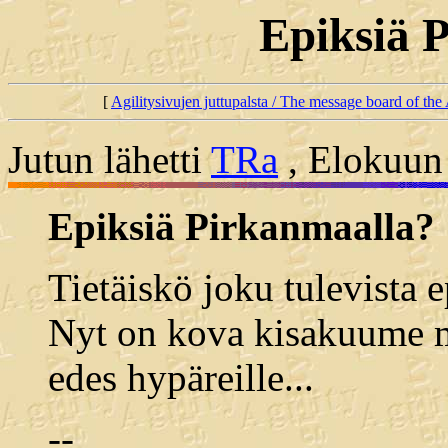
Epiksiä 
[
Agilitysivujen juttupalsta / The message board of the 
Jutun lähetti
TRa
, Elokuun 
Epiksiä Pirkanmaalla?
Tietäiskö joku tulevista 
Nyt on kova kisakuume mut
edes hypäreille...
--