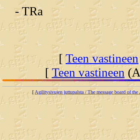
- TRa
[
Teen vastineen
[
Teen vastineen
(Al
[
Agilitysivujen juttupalsta / The message board of the 