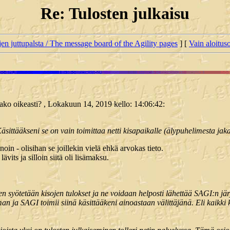
Re: Tulosten julkaisu
jen juttupalsta / The message board of the Agility pages
] [
Vain aloituso
saako oikeasti? , Lokakuun 14, 2019 kello: 14:06:42:
sittääkseni se on vain toimittaa netti kisapaikalle (älypuhelimesta jakaa
oin - olisihan se joillekin vielä ehkä arvokas tieto.
ävits ja silloin siitä oli lisämaksu.
en syötetään kisojen tulokset ja ne voidaan helposti lähettää SAGI:n jä
man ja SAGI toimii siinä käsittääkeni ainoastaan välittäjänä. Eli kaikki