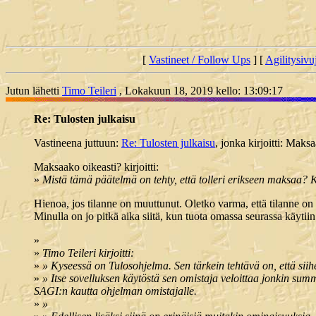
[
Vastineet / Follow Ups
] [
Agilitysivu
Jutun lähetti
Timo Teileri
, Lokakuun 18, 2019 kello: 13:09:17
Re: Tulosten julkaisu
Vastineena juttuun:
Re: Tulosten julkaisu
, jonka kirjoitti: Mak
Maksaako oikeasti? kirjoitti:
»
Mistä tämä päätelmä on tehty, että tolleri erikseen maksaa? Kä
Hienoa, jos tilanne on muuttunut. Oletko varma, että tilanne on n
Minulla on jo pitkä aika siitä, kun tuota omassa seurassa käytiin l
»
»
Timo Teileri kirjoitti:
»
» Kyseessä on Tulosohjelma. Sen tärkein tehtävä on, että siih
»
» Itse sovelluksen käytöstä sen omistaja veloittaa jonkin sum
SAGI:n kautta ohjelman omistajalle.
»
»