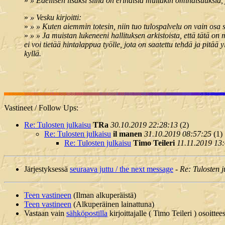
»
» Edellisen lisäksi siinä on erinäisiä muitakin ominaisuuksia, 
»
» Vesku kirjoitti:
»
» » Kuten aiemmin totesin, niin tuo tulospalvelu on vain osa
»
» » Ja muistan lukeneeni hallituksen arkistoista, että tätä on
ei voi tietää hintalappua työlle, jota on saatettu tehdä ja pitää 
kyllä.
Vastineet / Follow Ups:
Re: Tulosten julkaisu
TRa
30.10.2019 22:28:13
(
2)
Re: Tulosten julkaisu
il manen
31.10.2019 08:57:25
(
1)
Re: Tulosten julkaisu
Timo Teileri
11.11.2019 13
Järjestyksessä
seuraava juttu / the next message
-
Re: Tulosten j
Teen vastineen
(Ilman alkuperäistä)
Teen vastineen
(Alkuperäinen lainattuna)
Vastaan vain
sähköpostilla
kirjoittajalle ( Timo Teileri ) osoitte