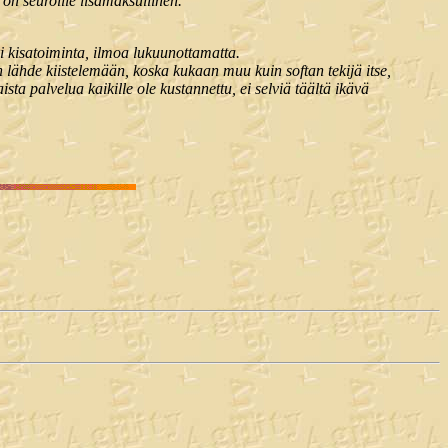
 on seuroille lisämaksullinen.
i kisatoiminta, ilmoa lukuunottamatta.
en lähde kiistelemään, koska kukaan muu kuin softan tekijä itse,
ista palvelua kaikille ole kustannettu, ei selviä täältä ikävä