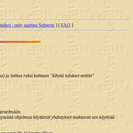
tsikot / only starting Subjects
] [
FAQ
]
) ja laittaa ruksi kohtaan "lähetä tulokset nettiin"
rjestelmään.
 kyseistä ohjelmaa käyttävät yhdistykset maksavat sen käytöstä