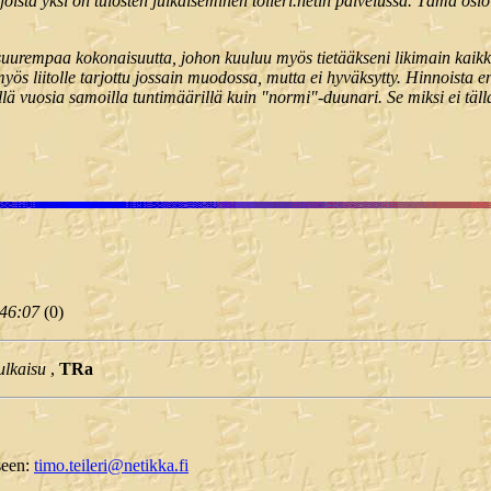
joista yksi on tulosten julkaiseminen tolleri.netin palvelussa. Tämä osio
 suurempaa kokonaisuutta, johon kuuluu myös tietääkseni likimain kaikk
 myös liitolle tarjottu jossain muodossa, mutta ei hyväksytty. Hinnoista 
yllä vuosia samoilla tuntimäärillä kuin "normi"-duunari. Se miksi ei tälla
:46:07
(
0)
ulkaisu
,
TRa
eseen:
timo.teileri@netikka.fi