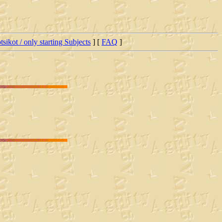
tsikot / only starting Subjects
] [
FAQ
]