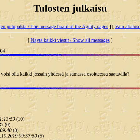
Tulosten julkaisu
jen juttupalsta / The message board of the Agility pages
] [
Vain aloituso
[
Näytä kaikki viestit / Show all messages
]
:04
t voisi olla kaikki jossain yhdessä ja samassa osoitteessa saatavilla?
1:13:53
(
10)
35
(
0)
:09:40
(
8)
.10.2019 09:57:50
(
5)