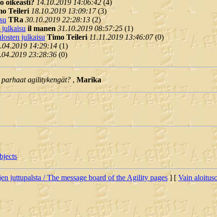
 oikeasti?
14.10.2019 14:06:42
(
4)
o Teileri
18.10.2019 13:09:17
(
3)
isu
TRa
30.10.2019 22:28:13
(
2)
 julkaisu
il manen
31.10.2019 08:57:25
(
1)
losten julkaisu
Timo Teileri
11.11.2019 13:46:07
(
0)
.04.2019 14:29:14
(
1)
.04.2019 23:28:36
(
0)
 parhaat agilitykengät?
,
Marika
bjects
jen juttupalsta / The message board of the Agility pages
] [
Vain aloituso