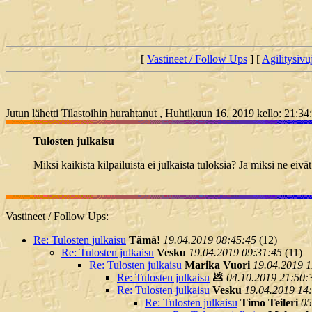
[
Vastineet / Follow Ups
] [
Agilitysivu
Jutun lähetti Tilastoihin hurahtanut , Huhtikuun 16, 2019 kello: 21:34
Tulosten julkaisu
Miksi kaikista kilpailuista ei julkaista tuloksia? Ja miksi ne eivä
Vastineet / Follow Ups:
Re: Tulosten julkaisu
Tämä!
19.04.2019 08:45:45
(
12)
Re: Tulosten julkaisu
Vesku
19.04.2019 09:31:45
(
11)
Re: Tulosten julkaisu
Marika Vuori
19.04.2019 1
Re: Tulosten julkaisu
💩
04.10.2019 21:50:
Re: Tulosten julkaisu
Vesku
19.04.2019 14
Re: Tulosten julkaisu
Timo Teileri
05