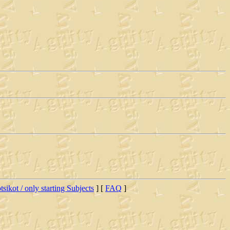
tsikot / only starting Subjects
] [
FAQ
]