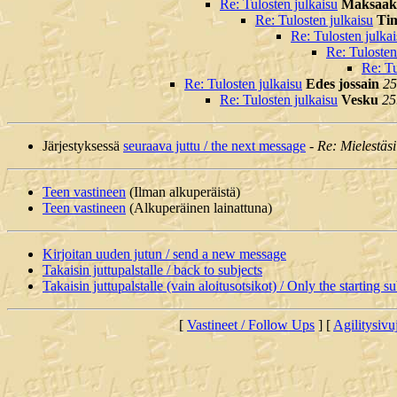
Re: Tulosten julkaisu
Maksaako
Re: Tulosten julkaisu
Tim
Re: Tulosten julka
Re: Tulosten
Re: Tu
Re: Tulosten julkaisu
Edes jossain
25
Re: Tulosten julkaisu
Vesku
25
Järjestyksessä
seuraava juttu / the next message
-
Re: Mielestäsi
Teen vastineen
(Ilman alkuperäistä)
Teen vastineen
(Alkuperäinen lainattuna)
Kirjoitan uuden jutun / send a new message
Takaisin juttupalstalle / back to subjects
Takaisin juttupalstalle (vain aloitusotsikot) / Only the starting su
[
Vastineet / Follow Ups
] [
Agilitysivu