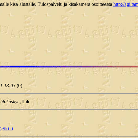
lle kisa-alustalle. Tulospalvelu ja kisakamera osoitteessa
http://agi.t
21:13:03
(
0)
ähtökäskyt
,
Lili
@iki.fi