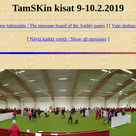
TamSKin kisat 9-10.2.2019
jen juttupalsta / The message board of the Agility pages
] [
Vain aloituso
[
Näytä kaikki viestit / Show all messages
]