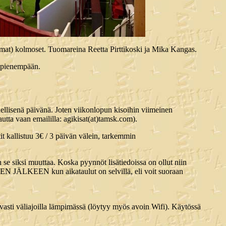
mat) kolmoset. Tuomareina Reetta Pirttikoski ja Mika Kangas.
a pienempään.
dellisenä päivänä. Joten viikonlopun kisoihin viimeinen
kautta vaan emaililla: agikisat(at)tamsk.com).
it kallistuu 3€ / 3 päivän välein, tarkemmin
an se siksi muuttaa. Koska pyynnöt lisätiedoissa on ollut niin
A SEN JÄLKEEN kun aikataulut on selvillä, eli voit suoraan
vasti väliajoilla lämpimässä (löytyy myös avoin Wifi). Käytössä