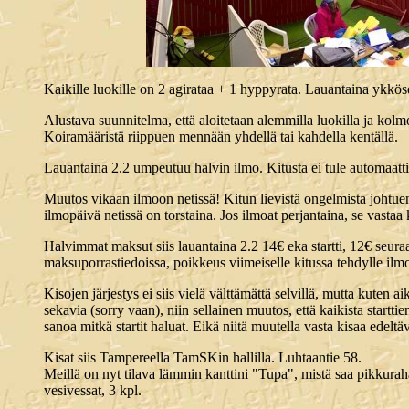
Kaikille luokille on 2 agirataa + 1 hyppyrata. Lauantaina ykk
Alustava suunnitelma, että aloitetaan alemmilla luokilla ja kol
Koiramääristä riippuen mennään yhdellä tai kahdella kentällä.
Lauantaina 2.2 umpeutuu halvin ilmo. Kitusta ei tule automaatt
Muutos vikaan ilmoon netissä! Kitun lievistä ongelmista johtuen 
ilmopäivä netissä on torstaina. Jos ilmoat perjantaina, se vastaa 
Halvimmat maksut siis lauantaina 2.2 14€ eka startti, 12€ seuraa
maksuporrastiedoissa, poikkeus viimeiselle kitussa tehdylle ilmo
Kisojen järjestys ei siis vielä välttämättä selvillä, mutta kuten 
sekavia (sorry vaan), niin sellainen muutos, että kaikista star
sanoa mitkä startit haluat. Eikä niitä muutella vasta kisaa edeltä
Kisat siis Tampereella TamSKin hallilla. Luhtaantie 58.
Meillä on nyt tilava lämmin kanttini "Tupa", mistä saa pikkura
vesivessat, 3 kpl.