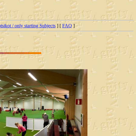
tsikot / only starting Subjects
] [
FAQ
]