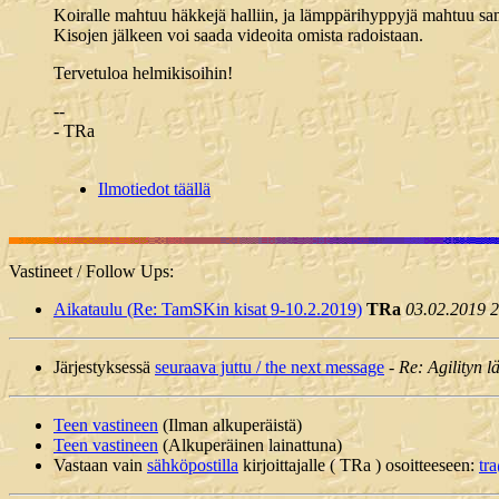
Koiralle mahtuu häkkejä halliin, ja lämppärihyppyjä mahtuu sama
Kisojen jälkeen voi saada videoita omista radoistaan.
Tervetuloa helmikisoihin!
--
- TRa
Ilmotiedot täällä
Vastineet / Follow Ups:
Aikataulu (Re: TamSKin kisat 9-10.2.2019)
TRa
03.02.2019 
Järjestyksessä
seuraava juttu / the next message
-
Re: Agilityn l
Teen vastineen
(Ilman alkuperäistä)
Teen vastineen
(Alkuperäinen lainattuna)
Vastaan vain
sähköpostilla
kirjoittajalle ( TRa ) osoitteeseen:
tra