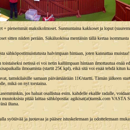
öset + pienemmät maksikolmoset. Sunnuntaina kakkoset ja loput (suurem
moset sitten niiden perään. Säkäluokissa mentäisin tällä kertaa isommast
ista sähköpostimuistutusta halvimpaan hintaan, joten kannattaa muistaa!
toistaiseksi netissä ei voi netin kalliimpaan hintaan ilmottautua enää e
kisapaikalla ilmoamista (startit 25€ kpl), eikä sitä voi enää tehdä kitun 
vat, tamskilaisille samaan päivämäärään 11€/startti. Tämän jälkeen start
lle, mikä on nyt torstaina.
aikasemminkin, jos haluat osallistua esim. kahdelle ekallle radalle, voida
ttien muutoksista pitää laittaa sähköpostia: agikisat(at)tamsk.com VAST
vänä iltana.
halla syötävää ja juotavaa ja pääsee istuskelemaan ja odottelemaan muka