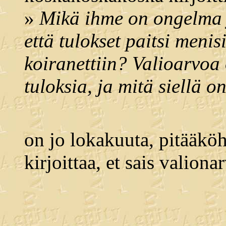
»
Mikä ihme on ongelma j
että tulokset paitsi menis
koiranettiin? Valioarvoa 
tuloksia, ja mitä siellä o
on jo lokakuuta, pitääköh
kirjoittaa, et sais valiona