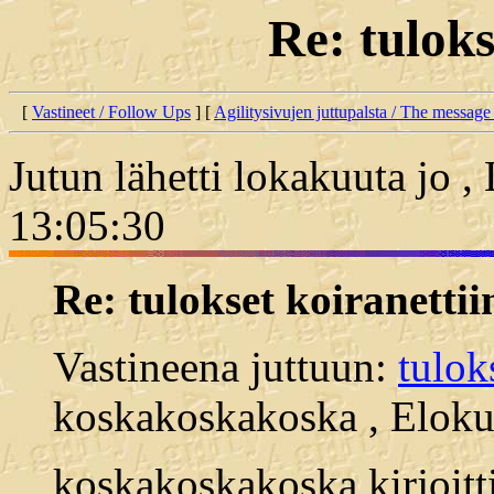
Re: tuloks
[
Vastineet / Follow Ups
] [
Agilitysivujen juttupalsta / The message
Jutun lähetti lokakuuta jo 
13:05:30
Re: tulokset koiranettii
Vastineena juttuun:
tulok
koskakoskakoska , Eloku
koskakoskakoska kirjoitti