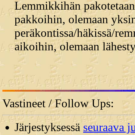
Lemmikkihän pakotetaan
pakkoihin, olemaan yksi
peräkontissa/häkissä/remm
aikoihin, olemaan lähestym
Vastineet / Follow Ups:
Järjestyksessä
seuraava j