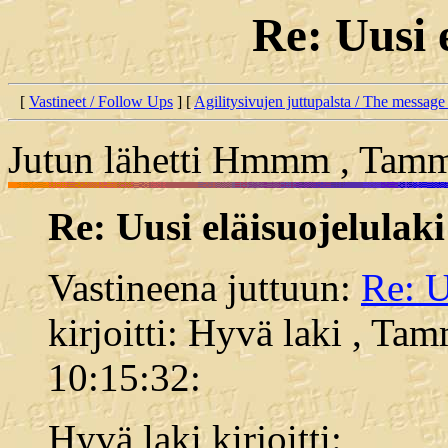
Re: Uusi 
[
Vastineet / Follow Ups
] [
Agilitysivujen juttupalsta / The message
Jutun lähetti Hmmm , Tamm
Re: Uusi eläisuojelulaki
Vastineena juttuun:
Re: U
kirjoitti: Hyvä laki , Ta
10:15:32:
Hyvä laki kirjoitti: