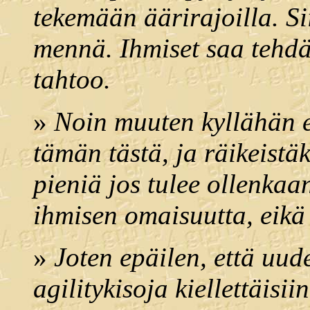
tekemään äärirajoilla. Si
mennä. Ihmiset saa tehdä
tahtoo.
»
Noin muuten kyllähän e
tämän tästä, ja räikeistäk
pieniä jos tulee ollenkaa
ihmisen omaisuutta, eikä 
»
Joten epäilen, että uud
agilitykisoja kiellettäis