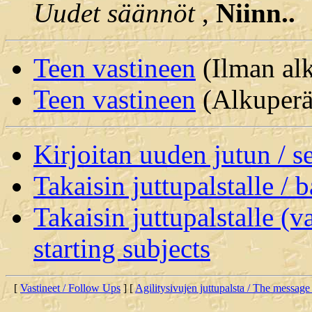
Uudet säännöt
,
Niinn..
Teen vastineen
(Ilman alk
Teen vastineen
(Alkuperäi
Kirjoitan uuden jutun / 
Takaisin juttupalstalle / 
Takaisin juttupalstalle (v
starting subjects
[
Vastineet / Follow Ups
] [
Agilitysivujen juttupalsta / The message