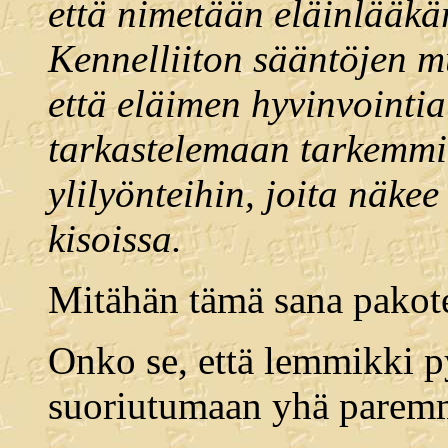
että nimetään eläinlääkär
Kennelliiton sääntöjen mu
että eläimen hyvinvointia 
tarkastelemaan tarkemmin
ylilyönteihin, joita näke
kisoissa.
Mitähän tämä sana pakotet
Onko se, että lemmikki py
suoriutumaan yhä paremm