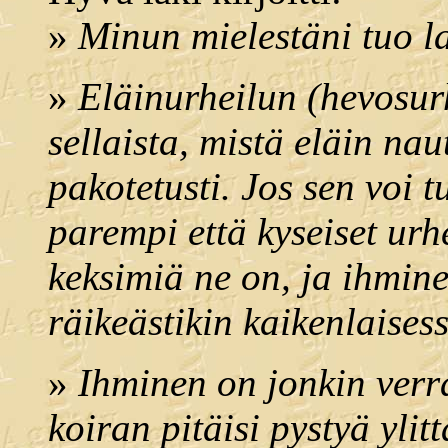
»
Minun mielestäni tuo la
»
Eläinurheilun (hevosurh
sellaista, mistä eläin naut
pakotetusti. Jos sen voi t
parempi että kyseiset urh
keksimiä ne on, ja ihmin
räikeästikin kaikenlaises
»
Ihminen on jonkin verra
koiran pitäisi pystyä yli