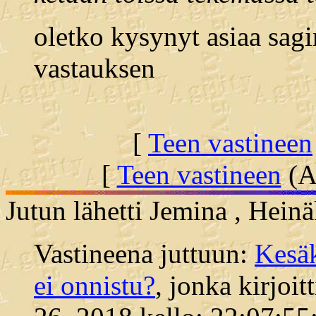
oletko kysynyt asiaa sagi
vastauksen
[
Teen vastineen
[
Teen vastineen
(Al
Jutun lähetti Jemina , Hein
Vastineena juttuun:
Kesäk
ei onnistu?
, jonka kirjoi