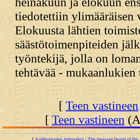
heinäkuun ja elokuun en
tiedotettiin ylimääräisen
Elokuusta lähtien toimist
säästötoimenpiteiden jäl
työntekijä, jolla on loma
tehtävää - mukaanlukien 
[
Teen vastineen
[
Teen vastineen
(Al
[
Agilitysivujen juttupalsta / The message board of the 