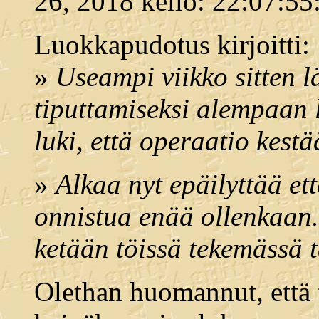
26, 2018 kello: 22:07:55
Luokkapudotus kirjoitti:
»
Useampi viikko sitten lä
tiputtamiseksi alempaan 
luki, että operaatio kest
»
Alkaa nyt epäilyttää et
onnistua enää ollenkaan
ketään töissä tekemässä t
Olethan huomannut, että 