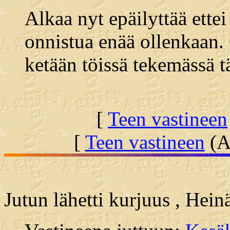
Alkaa nyt epäilyttää ette
onnistua enää ollenkaan.
ketään töissä tekemässä tä
[
Teen vastineen
[
Teen vastineen
(Al
Jutun lähetti kurjuus , Hei