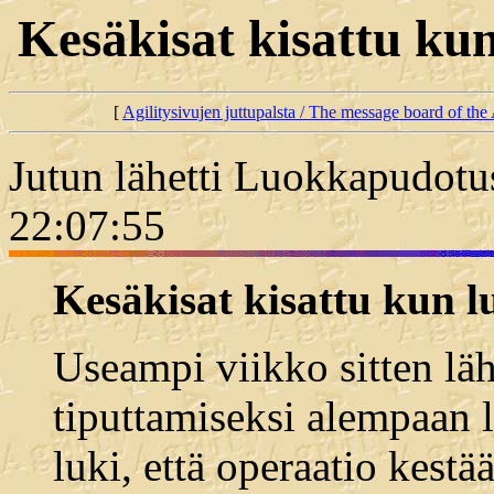
Kesäkisat kisattu ku
[
Agilitysivujen juttupalsta / The message board of the 
Jutun lähetti Luokkapudotu
22:07:55
Kesäkisat kisattu kun l
Useampi viikko sitten lähe
tiputtamiseksi alempaan 
luki, että operaatio kestä