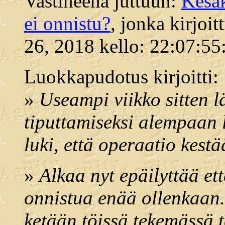
Vastineena juttuun:
Kesäk
ei onnistu?
, jonka kirjoi
26, 2018 kello: 22:07:55
Luokkapudotus kirjoitti:
»
Useampi viikko sitten lä
tiputtamiseksi alempaan 
luki, että operaatio kest
»
Alkaa nyt epäilyttää et
onnistua enää ollenkaan
ketään töissä tekemässä t