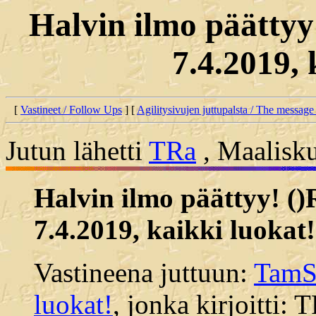
Halvin ilmo päättyy
7.4.2019, 
[
Vastineet / Follow Ups
] [
Agilitysivujen juttupalsta / The message
Jutun lähetti
TRa
, Maalisku
Halvin ilmo päättyy! ()
7.4.2019, kaikki luokat!
Vastineena juttuun:
TamSK
luokat!
, jonka kirjoitti: