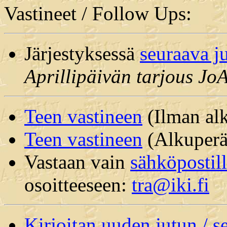
Vastineet / Follow Ups:
Järjestyksessä
seuraava j
Aprillipäivän tarjous JoA
Teen vastineen
(Ilman alk
Teen vastineen
(Alkuperäi
Vastaan vain
sähköpostil
osoitteeseen:
tra@iki.fi
Kirjoitan uuden jutun / 