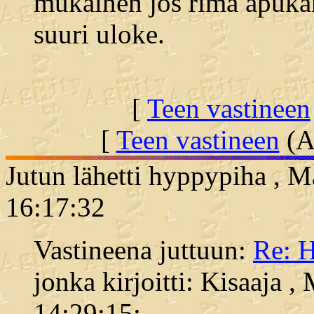
mukainen jos rima apukan
suuri uloke.
[
Teen vastineen
[
Teen vastineen
(Al
Jutun lähetti hyppypiha , M
16:17:32
Vastineena juttuun:
Re: H
jonka kirjoitti: Kisaaja 
14:29:15: