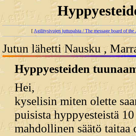
Hyppyesteid
[
Agilitysivujen juttupalsta / The message board of the 
Jutun lähetti Nausku , Mar
Hyppyesteiden tuunaam
Hei,
kyselisin miten olette saa
puisista hyppyesteistä 1
mahdollinen säätö taitaa 