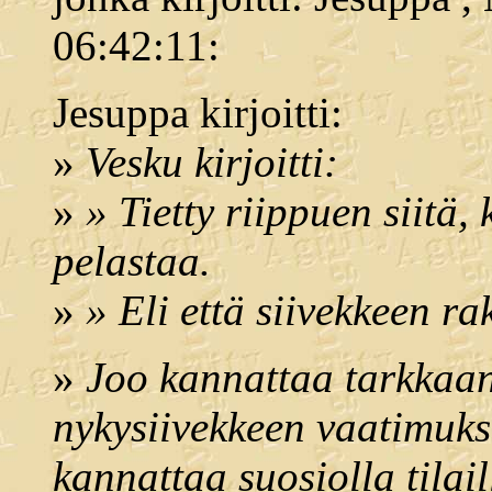
06:42:11:
Jesuppa kirjoitti:
»
Vesku kirjoitti:
»
» Tietty riippuen siitä
pelastaa.
»
» Eli että siivekkeen r
»
Joo kannattaa tarkkaan 
nykysiivekkeen vaatimukset
kannattaa suosiolla tilail