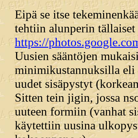
Eipä se itse tekeminenkää
tehtiin alunperin tällaise
https://photos.goog
Uusien sääntöjen mukaisi
minimikustannuksilla eli 
uudet sisäpystyt (korkeam
Sitten tein jigin, jossa ns
uuteen formiin (vanhat sis
käytettiin uusina ulkopyst