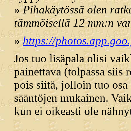
»
Pihakäytössä olen rat
tämmöisellä 12 mm:n van
»
https://photos.app.
Jos tuo lisäpala olisi va
painettava (tolpassa siis r
pois siitä, jolloin tuo osa
sääntöjen mukainen. Vai
kun ei oikeasti ole nähny