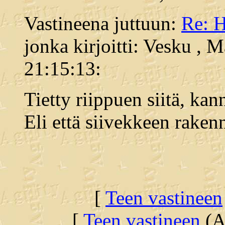
Vastineena juttuun:
Re: H
jonka kirjoitti: Vesku , 
21:15:13:
Tietty riippuen siitä, kan
Eli että siivekkeen raken
[
Teen vastineen
[
Teen vastineen
(Al