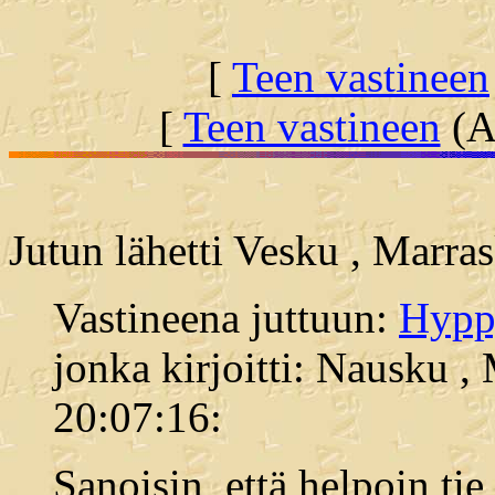
[
Teen vastineen
[
Teen vastineen
(Al
Jutun lähetti Vesku , Marra
Vastineena juttuun:
Hyppy
jonka kirjoitti: Nausku ,
20:07:16:
Sanoisin, että helpoin tie 