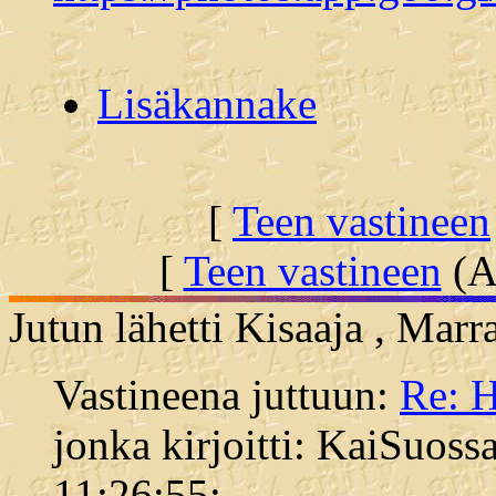
Lisäkannake
[
Teen vastineen
[
Teen vastineen
(Al
Jutun lähetti Kisaaja , Mar
Vastineena juttuun:
Re: H
jonka kirjoitti: KaiSuoss
11:26:55: