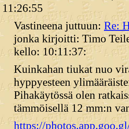
11:26:55
Vastineena juttuun:
Re: H
jonka kirjoitti: Timo Tei
kello: 10:11:37:
Kuinkahan tiukat nuo vira
hyppyesteen ylimääräiste
Pihakäytössä olen ratka
tämmöisellä 12 mm:n vane
https://photos.app.g