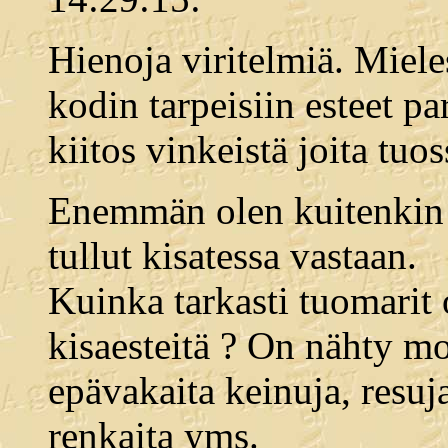
Hienoja viritelmiä. Miele
kodin tarpeisiin esteet pa
kiitos vinkeistä joita tuoss
Enemmän olen kuitenkin k
tullut kisatessa vastaan.
Kuinka tarkasti tuomarit o
kisaesteitä ? On nähty mo
epävakaita keinuja, resuja
renkaita yms.