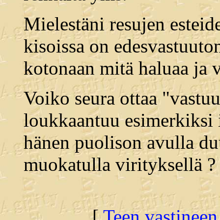
Mielestäni resujen esteid
kisoissa on edesvastuuton
kotonaan mitä haluaa ja 
Voiko seura ottaa "vastu
loukkaantuu esimerkiksi it
hänen puolison avulla duun
muokatulla virityksellä ?
[
Teen vastineen