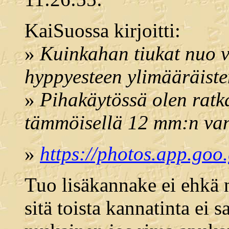
KaiSuossa kirjoitti:
»
Kuinkahan tiukat nuo vi
hyppyesteen ylimääräiste
»
Pihakäytössä olen rat
tämmöisellä 12 mm:n van
»
https://photos.app.
Tuo lisäkannake ei ehkä n
sitä toista kannatinta ei s