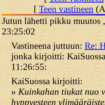
[
Teen vastineen
(Al
Jutun lähetti pikku muutos 
23:25:02
Vastineena juttuun:
Re: H
jonka kirjoitti: KaiSuoss
11:26:55:
KaiSuossa kirjoitti:
»
Kuinkahan tiukat nuo vi
hyppyesteen ylimääräiste