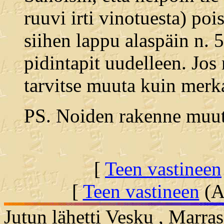
ruuvi irti vinotuesta) poi
siihen lappu alaspäin n. 
pidintapit uudelleen. Jos 
tarvitse muuta kuin merk
PS. Noiden rakenne muute
[
Teen vastineen
[
Teen vastineen
(Al
Jutun lähetti Vesku , Marra