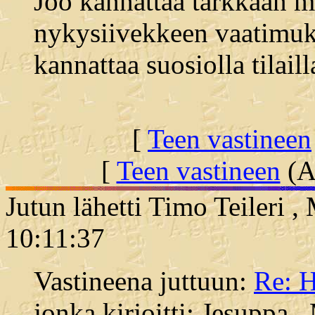
Joo kannattaa tarkkaan mit
nykysiivekkeen vaatimukse
kannattaa suosiolla tilaill
[
Teen vastineen
[
Teen vastineen
(Al
Jutun lähetti Timo Teileri 
10:11:37
Vastineena juttuun:
Re: H
jonka kirjoitti: Jesuppa 