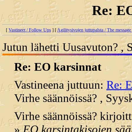
Re: EO
[
Vastineet / Follow Ups
] [
Agilitysivujen juttupalsta / The message
Jutun lähetti Uusavuton? , 
Re: EO karsinnat
Vastineena juttuun:
Re: E
Virhe säännöissä? , Syys
Virhe säännöissä? kirjoitt
»
EO karsintakisojen sään