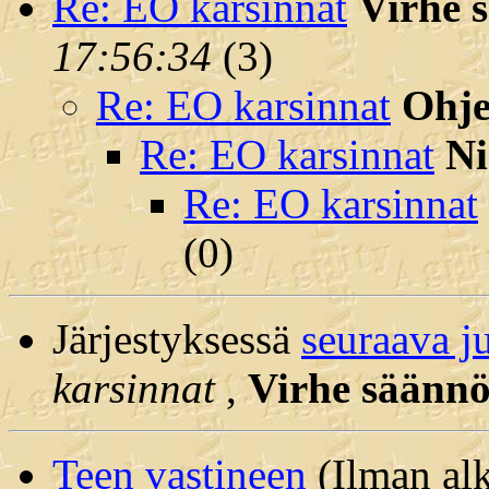
Re: EO karsinnat
Virhe 
17:56:34
(
3)
Re: EO karsinnat
Ohj
Re: EO karsinnat
N
Re: EO karsinnat
(
0)
Järjestyksessä
seuraava j
karsinnat
,
Virhe säännö
Teen vastineen
(Ilman alk