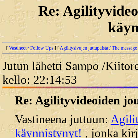
Re: Agilityvide
käyn
[
Vastineet / Follow Ups
] [
Agilitysivujen juttupalsta / The message
Jutun lähetti Sampo /Kiito
kello: 22:14:53
Re: Agilityvideoiden j
Vastineena juttuun:
Agili
käynnistynyt!
, jonka kir