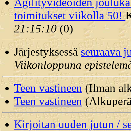
Agilityvideoiden jouluka
toimitukset viikolla 50!
K
21:15:10
(
0)
Järjestyksessä
seuraava j
Viikonloppuna epistelem
Teen vastineen
(Ilman alk
Teen vastineen
(Alkuperäi
Kirjoitan uuden jutun / 