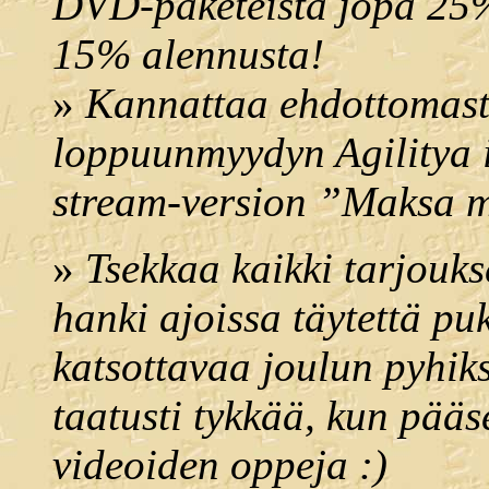
DVD-paketeista jopa 25% 
15% alennusta!
»
Kannattaa ehdottomast
loppuunmyydyn Agilitya 
stream-version ”Maksa m
»
Tsekkaa kaikki tarjouk
hanki ajoissa täytettä puki
katsottavaa joulun pyhiks
taatusti tykkää, kun pää
videoiden oppeja :)