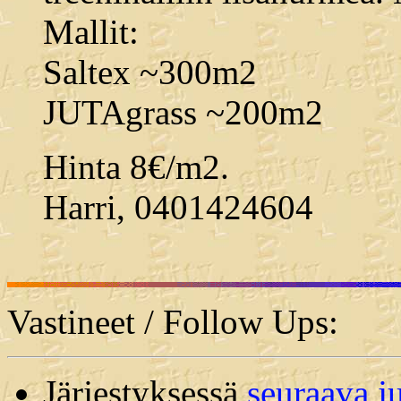
Mallit:
Saltex ~300m2
JUTAgrass ~200m2
Hinta 8€/m2.
Harri, 0401424604
Vastineet / Follow Ups:
Järjestyksessä
seuraava j