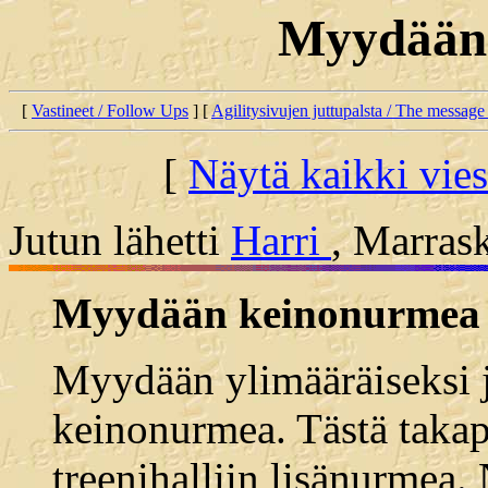
Myydään
[
Vastineet / Follow Ups
] [
Agilitysivujen juttupalsta / The message
[
Näytä kaikki vies
Jutun lähetti
Harri
, Marras
Myydään keinonurmea
Myydään ylimääräiseksi j
keinonurmea. Tästä takap
treenihalliin lisänurmea.