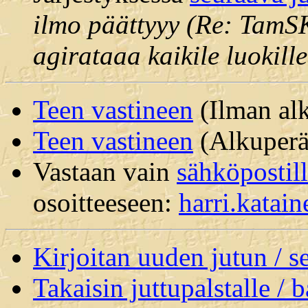
ilmo päättyyy (Re: TamSK
agirataaa kaikile luokille
Teen vastineen
(Ilman alk
Teen vastineen
(Alkuperäi
Vastaan vain
sähköpostil
osoitteeseen:
harri.kata
Kirjoitan uuden jutun / 
Takaisin juttupalstalle / 