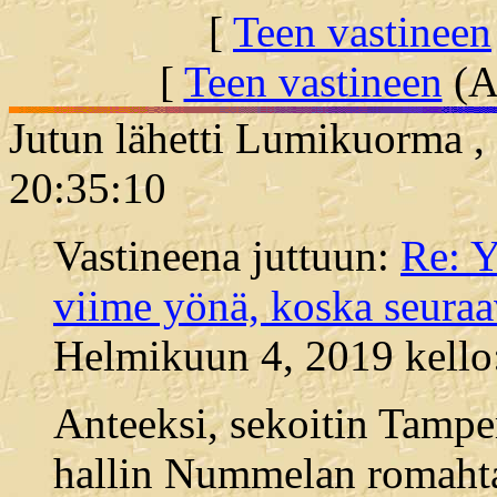
[
Teen vastineen
[
Teen vastineen
(Al
Jutun lähetti Lumikuorma ,
20:35:10
Vastineena juttuun:
Re: Y
viime yönä, koska seura
Helmikuun 4, 2019 kello
Anteeksi, sekoitin Tampe
hallin Nummelan romahta