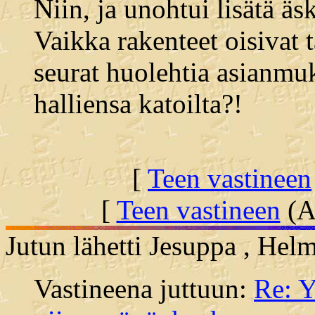
Niin, ja unohtui lisätä äs
Vaikka rakenteet oisivat 
seurat huolehtia asianmu
halliensa katoilta?!
[
Teen vastineen
[
Teen vastineen
(Al
Jutun lähetti Jesuppa , Hel
Vastineena juttuun:
Re: Y