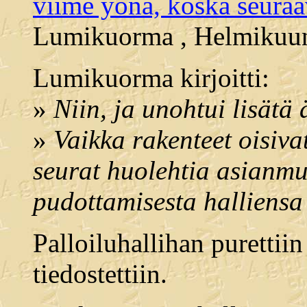
viime yönä, koska seura
Lumikuorma , Helmikuun 
Lumikuorma kirjoitti:
»
Niin, ja unohtui lisätä 
»
Vaikka rakenteet oisiva
seurat huolehtia asianmu
pudottamisesta halliensa 
Palloiluhallihan purettiin 
tiedostettiin.