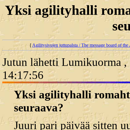
Yksi agilityhalli ro
se
[
Agilitysivujen juttupalsta / The message board of the 
Jutun lähetti Lumikuorma ,
14:17:56
Yksi agilityhalli romah
seuraava?
Juuri pari päivää sitten u