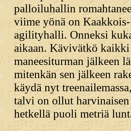
palloiluhallin romahtane
viime yönä on Kaakkois
agilityhalli. Onneksi kuka
aikaan. Kävivätkö kaikki
maneesiturman jälkeen läp
mitenkän sen jälkeen rake
käydä nyt treenailemassa
talvi on ollut harvinaisen
hetkellä puoli metriä lunt