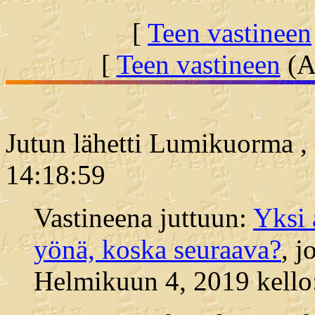
[
Teen vastineen
[
Teen vastineen
(Al
Jutun lähetti Lumikuorma ,
14:18:59
Vastineena juttuun:
Yksi 
yönä, koska seuraava?
, j
Helmikuun 4, 2019 kello