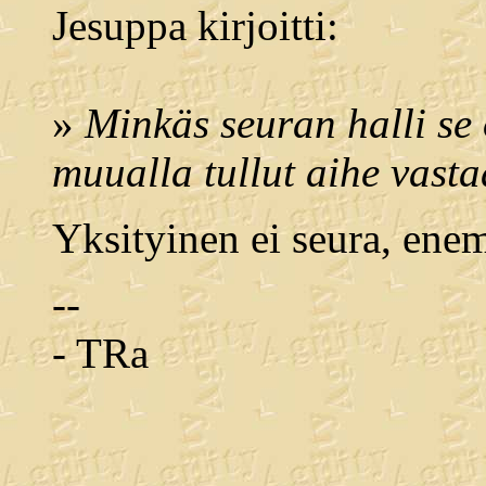
Jesuppa kirjoitti:
»
Minkäs seuran halli se 
muualla tullut aihe vasta
Yksityinen ei seura, ene
--
- TRa