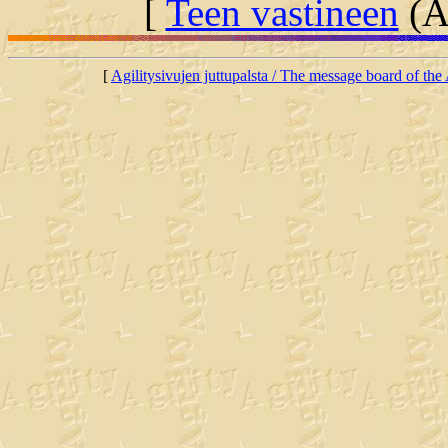
[
Teen vastineen
(Al
[
Agilitysivujen juttupalsta / The message board of the 