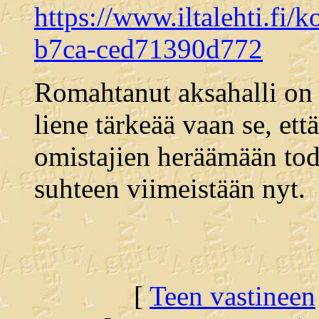
https://www.iltalehti.fi
b7ca-ced71390d772
Romahtanut aksahalli on y
liene tärkeää vaan se, ett
omistajien heräämään to
suhteen viimeistään nyt.
[
Teen vastineen