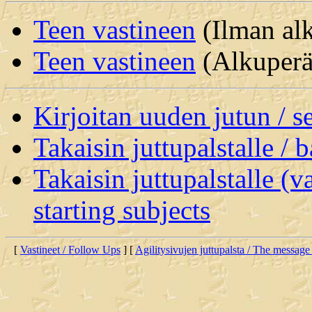
Teen vastineen
(Ilman alk
Teen vastineen
(Alkuperäi
Kirjoitan uuden jutun / 
Takaisin juttupalstalle / 
Takaisin juttupalstalle (v
starting subjects
[
Vastineet / Follow Ups
] [
Agilitysivujen juttupalsta / The message