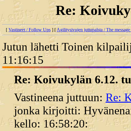
Re: Koivukyl
[
Vastineet / Follow Ups
] [
Agilitysivujen juttupalsta / The message
Jutun lähetti Toinen kilpail
11:16:15
Re: Koivukylän 6.12. tu
Vastineena juttuun:
Re: K
jonka kirjoitti: Hyvänen
kello: 16:58:20: