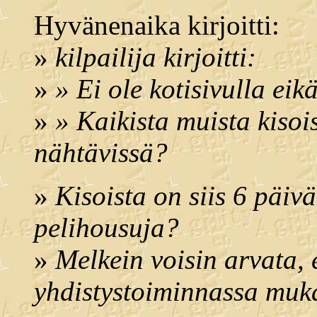
Hyvänenaika kirjoitti:
»
kilpailija kirjoitti:
»
» Ei ole kotisivulla eik
»
» Kaikista muista kisoi
nähtävissä?
»
Kisoista on siis 6 päivä
pelihousuja?
»
Melkein voisin arvata, e
yhdistystoiminnassa muk