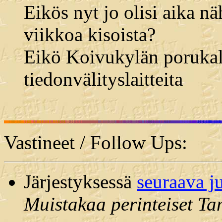
Eikös nyt jo olisi aika n
viikkoa kisoista?
Eikö Koivukylän porukall
tiedonvälityslaitteita
Vastineet / Follow Ups:
Järjestyksessä
seuraava j
Muistakaa perinteiset Ta