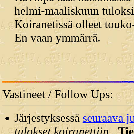
helmi-maaliskuun tuloksia
Koiranetissä olleet touko
En vaan ymmärrä.
Vastineet / Follow Ups:
Järjestyksessä
seuraava j
tulokset koiranettiin
,
Tie