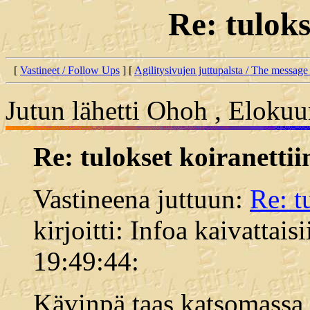
Re: tuloks
[
Vastineet / Follow Ups
] [
Agilitysivujen juttupalsta / The message
Jutun lähetti Ohoh , Elokuu
Re: tulokset koiranettii
Vastineena juttuun:
Re: t
kirjoitti: Infoa kaivattai
19:49:44:
Kävinpä taas katsomassa 