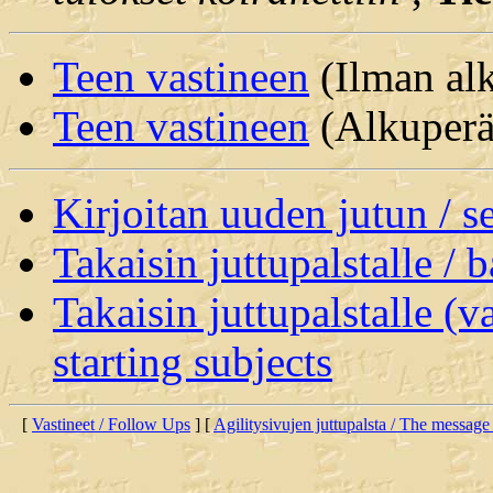
Teen vastineen
(Ilman alk
Teen vastineen
(Alkuperäi
Kirjoitan uuden jutun / 
Takaisin juttupalstalle / 
Takaisin juttupalstalle (v
starting subjects
[
Vastineet / Follow Ups
] [
Agilitysivujen juttupalsta / The message