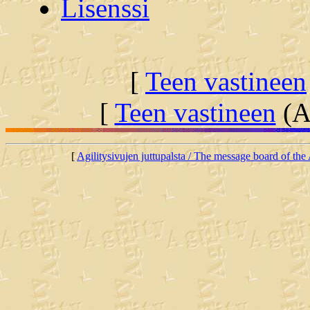
Lisenssi
[
Teen vastineen
[
Teen vastineen
(Al
[
Agilitysivujen juttupalsta / The message board of the 