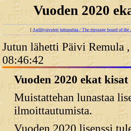
Vuoden 2020 eka
[
Agilitysivujen juttupalsta / The message board of the 
Jutun lähetti Päivi Remula 
08:46:42
Vuoden 2020 ekat kisat
Muistattehan lunastaa lis
ilmoittautumista.
Vuoden 2020 lisenssi tul