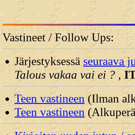
Vastineet / Follow Ups:
Järjestyksessä
seuraava j
Talous vakaa vai ei ?
,
IT
Teen vastineen
(Ilman alk
Teen vastineen
(Alkuperäi