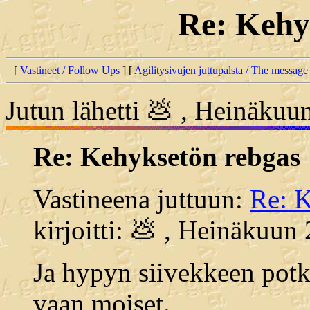
Re: Kehy
[
Vastineet / Follow Ups
] [
Agilitysivujen juttupalsta / The message
Jutun lähetti 💩 , Heinäkuu
Re: Kehyksetön rebgas
Vastineena juttuun:
Re: K
kirjoitti: 💩 , Heinäkuun
Ja hypyn siivekkeen potk
vaan moiset.