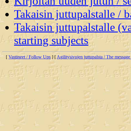
Kirjoitan uuden jutun / 
Takaisin juttupalstalle / 
Takaisin juttupalstalle (v
starting subjects
[
Vastineet / Follow Ups
] [
Agilitysivujen juttupalsta / The message