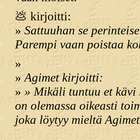
💩 kirjoitti:
»
Sattuuhan se perinteis
Parempi vaan poistaa kok
»
»
Agimet kirjoitti:
»
» Mikäli tuntuu et käv
on olemassa oikeasti toim
joka löytyy mieltä Agimet