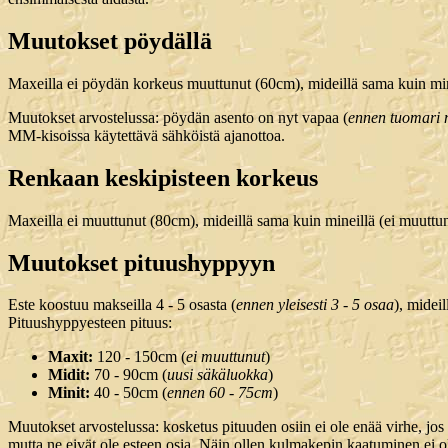
Muutokset pöydällä
Maxeilla ei pöydän korkeus muuttunut (60cm), mideillä sama kuin min
Muutokset arvostelussa: pöydän asento on nyt vapaa (
ennen tuomari m
MM-kisoissa käytettävä sähköistä ajanottoa.
Renkaan keskipisteen korkeus
Maxeilla ei muuttunut (80cm), mideillä sama kuin mineillä (ei muuttu
Muutokset pituushyppyyn
Este koostuu makseilla 4 - 5 osasta (
ennen yleisesti 3 - 5 osaa
), mideil
Pituushyppyesteen pituus:
Maxit:
120 - 150cm (
ei muuttunut
)
Midit:
70 - 90cm (
uusi säkäluokka
)
Minit:
40 - 50cm (
ennen 60 - 75cm
)
Muutokset arvostelussa: kosketus pituuden osiin ei ole enää virhe, jo
mutta ne eivät ole esteen osia. Näin ollen kulmakepin kaatuminen ei ole