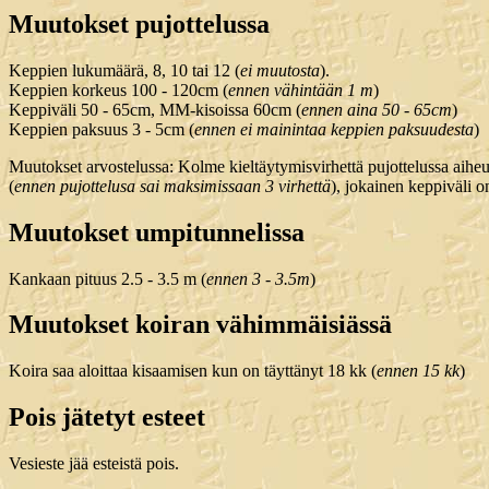
Muutokset pujottelussa
Keppien lukumäärä, 8, 10 tai 12 (
ei muutosta
).
Keppien korkeus 100 - 120cm (
ennen vähintään 1 m
)
Keppiväli 50 - 65cm, MM-kisoissa 60cm (
ennen aina 50 - 65cm
)
Keppien paksuus 3 - 5cm (
ennen ei mainintaa keppien paksuudesta
)
Muutokset arvostelussa: Kolme kieltäytymisvirhettä pujottelussa aihe
(
ennen pujottelusa sai maksimissaan 3 virhettä
), jokainen keppiväli on
Muutokset umpitunnelissa
Kankaan pituus 2.5 - 3.5 m (
ennen 3 - 3.5m
)
Muutokset koiran vähimmäisiässä
Koira saa aloittaa kisaamisen kun on täyttänyt 18 kk (
ennen 15 kk
)
Pois jätetyt esteet
Vesieste jää esteistä pois.