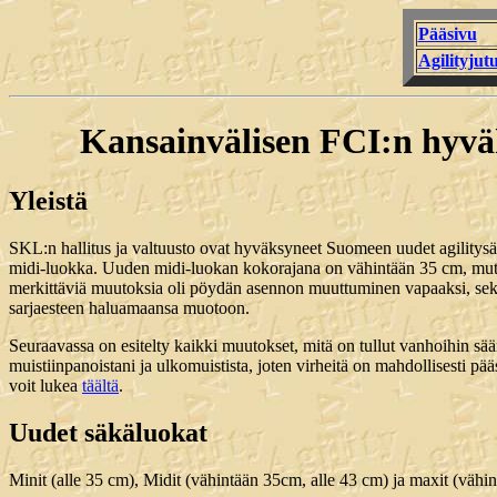
Pääsivu
Agilityjutu
Kansainvälisen FCI:n hyvä
Yleistä
SKL:n hallitus ja valtuusto ovat hyväksyneet Suomeen uudet agilitysään
midi-luokka. Uuden midi-luokan kokorajana on vähintään 35 cm, mutt
merkittäviä muutoksia oli pöydän asennon muuttuminen vapaaksi, sekä 
sarjaesteen haluamaansa muotoon.
Seuraavassa on esitelty kaikki muutokset, mitä on tullut vanhoihin sää
muistiinpanoistani ja ulkomuistista, joten virheitä on mahdollisesti p
voit lukea
täältä
.
Uudet säkäluokat
Minit (alle 35 cm), Midit (vähintään 35cm, alle 43 cm) ja maxit (vähin