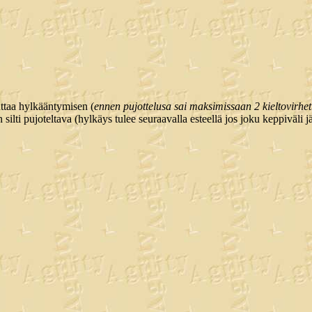
uttaa hylkääntymisen (
ennen pujottelusa sai maksimissaan 2 kieltovirhet
 silti pujoteltava (hylkäys tulee seuraavalla esteellä jos joku keppiväli j