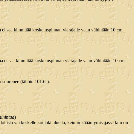
aa ei saa kiinnittää kosketuspinnan ylärajalle vaan vähintään 10 cm
taa ei saa kiinnittää kosketuspinnan ylärajalle vaan vähintään 10 cm
a suurenee (tällöin 101.6°).
ainintaa
)
ollista vai keskelle kontaktialuetta, keinun käääntymisajassa kun on