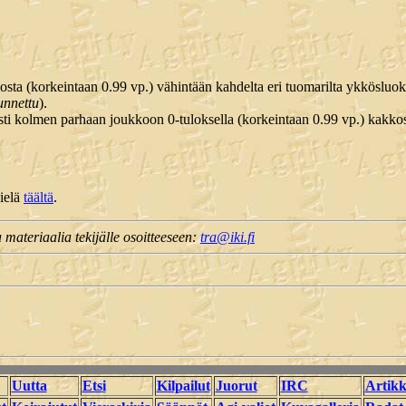
ta (korkeintaan 0.99 vp.) vähintään kahdelta eri tuomarilta ykkösluoka
tunnettu
).
i kolmen parhaan joukkoon 0-tuloksella (korkeintaan 0.99 vp.) kakkosl
ielä
täältä
.
a materiaalia tekijälle osoitteeseen:
tra@iki.fi
Uutta
Etsi
Kilpailut
Juorut
IRC
Artikk