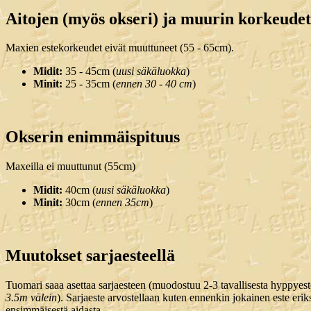
Aitojen (myös okseri) ja muurin korkeudet
Maxien estekorkeudet eivät muuttuneet (55 - 65cm).
Midit:
35 - 45cm (
uusi säkäluokka
)
Minit:
25 - 35cm (
ennen 30 - 40 cm
)
Okserin enimmäispituus
Maxeilla ei muuttunut (55cm)
Midit:
40cm (
uusi säkäluokka
)
Minit:
30cm (
ennen 35cm
)
Muutokset sarjaesteellä
Tuomari saaa asettaa sarjaesteen (muodostuu 2-3 tavallisesta hyppyest
3.5m välein
). Sarjaeste arvostellaan kuten ennenkin jokainen este erik
ensimmäisestä aidasta.