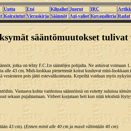
Uutta
Etsi
Kilpailut
Juorut
IRC
Artikk
t
Koirajutut
Vieraskirja
Säännöt
Agi-valiot
Kuvagalleria
Radat
ksymät sääntömuutokset tulivat
nöt, jotka on tehty F.C.I:n sääntöjen pohjalta. Ne astuivat voimaan 1.5
a alle 43 cm. Midi-luokkaa pienemmät koirat kuuluvat mini-luokkaan 
vesiesteen pois jättö estevalikoimasta. Kepeiltä voidaan myös nykyisin 
ntöihin. Vastaava kohta vanhoissa säännöissä on esitetty suluissa
tämän 
äässut sekaan pujahtamaan. Virheet korjataan heti kun niitä tekstistä l
tään 43 cm). (
Ennen minit alle 40 cm ja maxit vähintään 40 cm
)