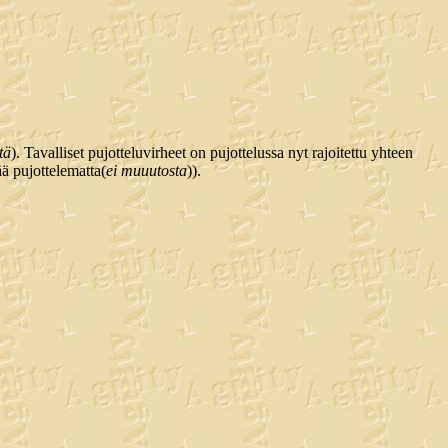
tä
). Tavalliset pujotteluvirheet on pujottelussa nyt rajoitettu yhteen
ää pujottelematta(
ei muuutosta
)).