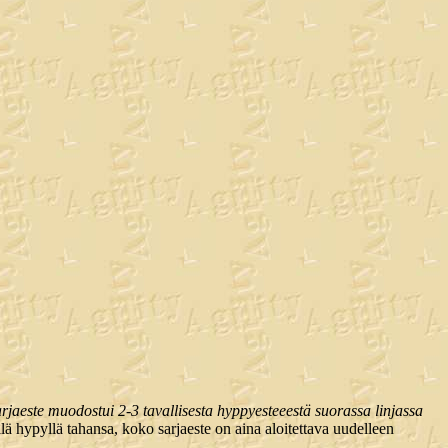
rjaeste muodostui 2-3 tavallisesta hyppyesteeestä suorassa linjassa
llä hypyllä tahansa, koko sarjaeste on aina aloitettava uudelleen