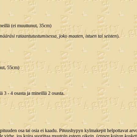
eillä (ei muuttunut, 35cm)
ääräsi rataantutustumisessa, joko maaten, istuen tai seisten
).
nut, 55cm)
lä 3 - 4 osasta ja mineillä 2 osasta.
s pituuden osa tai osia ei kaadu. Pituushypyn kylmakepit helpottavat arv
 virhe, jos koira suorittaa muutoin esteen oikein. (
ennen koiran kosket