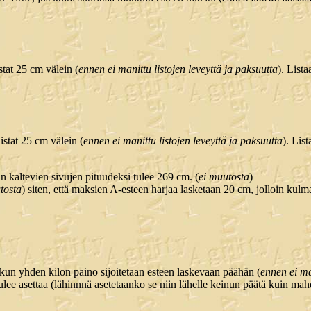
stat 25 cm välein (
ennen ei manittu listojen leveyttä ja paksuutta
). List
istat 25 cm välein (
ennen ei manittu listojen leveyttä ja paksuutta
). Lis
 kaltevien sivujen pituudeksi tulee 269 cm. (
ei muutosta
)
tosta
) siten, että maksien A-esteen harjaa lasketaan 20 cm, jolloin kulm
kun yhden kilon paino sijoitetaan esteen laskevaan päähän (
ennen ei m
ee asettaa (lähinnnä asetetaanko se niin lähelle keinun päätä kuin mahd