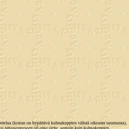
ostelua (koiran on hypättävä kulmakeppien välistä oikeasta suunnasta),
us pituusesteeseen oli aina virhe, samoin kuin kulmakeppien