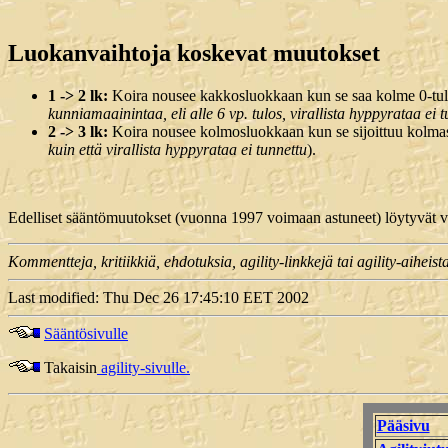
Luokanvaihtoja koskevat muutokset
1 -> 2 lk:
Koira nousee kakkosluokkaan kun se saa kolme 0-tulos
kunniamaainintaa, eli alle 6 vp. tulos, virallista hyppyrataa ei 
2 -> 3 lk:
Koira nousee kolmosluokkaan kun se sijoittuu kolmast
kuin että virallista hyppyrataa ei tunnettu
).
Edelliset sääntömuutokset (vuonna 1997 voimaan astuneet) löytyvät v
Kommentteja, kritiikkiä, ehdotuksia, agility-linkkejä tai agility-aiheist
Last modified: Thu Dec 26 17:45:10 EET 2002
Sääntösivulle
Takaisin
agility-sivulle.
Pääsivu