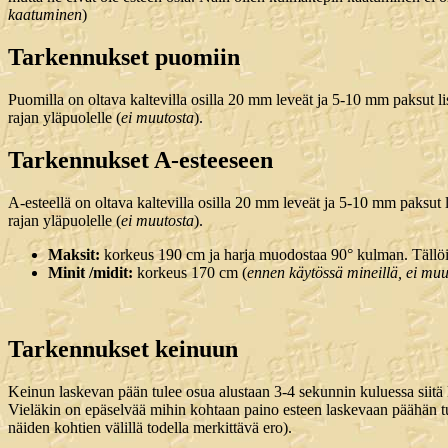
kaatuminen
)
Tarkennukset puomiin
Puomilla on oltava kaltevilla osilla 20 mm leveät ja 5-10 mm paksut li
rajan yläpuolelle (
ei muutosta
).
Tarkennukset A-esteeseen
A-esteellä on oltava kaltevilla osilla 20 mm leveät ja 5-10 mm paksut l
rajan yläpuolelle (
ei muutosta
).
Maksit:
korkeus 190 cm ja harja muodostaa 90° kulman. Tällöin
Minit /midit:
korkeus 170 cm (
ennen käytössä mineillä, ei muu
Tarkennukset keinuun
Keinun laskevan pään tulee osua alustaan 3-4 sekunnin kuluessa siitä 
Vieläkin on epäselvää mihin kohtaan paino esteen laskevaan päähän tul
näiden kohtien välillä todella merkittävä ero).