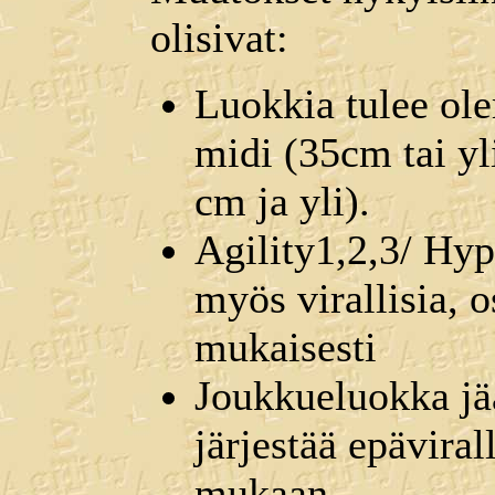
olisivat:
Luokkia tulee ol
midi (35cm tai yl
cm ja yli).
Agility1,2,3/ Hyp
myös virallisia, 
mukaisesti
Joukkueluokka jä
järjestää epäviral
mukaan