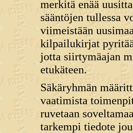
merkitä enää uusitta
sääntöjen tullessa v
viimeistään uusimaa
kilpailukirjat pyrit
jotta siirtymäajan m
etukäteen.
Säkäryhmän määritt
vaatimista toimenpit
ruvetaan soveltamaa
tarkempi tiedote jo