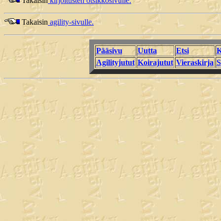
Takaisin
kirjoitusten otsikkosivulle.
Takaisin
agility-sivulle.
Pääsivu
Uutta
Etsi
K
Agilityjutut
Koirajutut
Vieraskirja
S