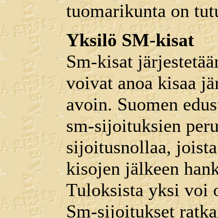
tuomarikunta on tut
Yksilö SM-kisat
Sm-kisat järjestetää
voivat anoa kisaa jä
avoin. Suomen edus
sm-sijoituksien perus
sijoitusnollaa, joist
kisojen jälkeen hank
Tuloksista yksi voi 
Sm-sijoitukset ratka