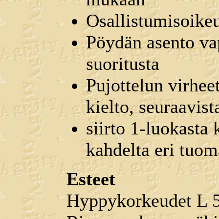
Osallistumisoikeu
Pöydän asento vap
suoritusta
Pujottelun virhee
kielto, seuraavist
siirto 1-luokasta 
kahdelta eri tuom
Esteet
Hyppykorkeudet L 