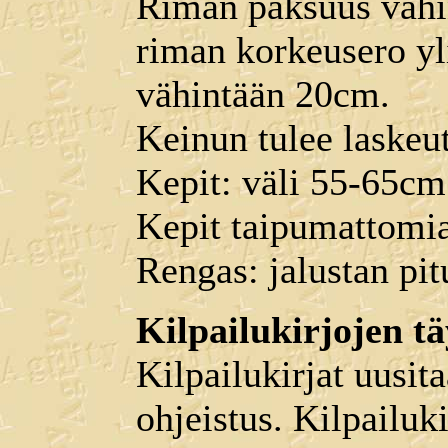
Riman paksuus vähi
riman korkeusero y
vähintään 20cm.
Keinun tulee laskeu
Kepit: väli 55-65cm 
Kepit taipumattomia
Rengas: jalustan pi
Kilpailukirjojen t
Kilpailukirjat uusita
ohjeistus. Kilpailuk