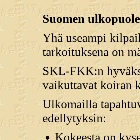
Suomen ulkopuolell
Yhä useampi kilpail
tarkoituksena on mää
SKL-FKK:n hyväksymä
vaikuttavat koiran 
Ulkomailla tapahtuv
edellytyksin:
Kokeesta on kyse