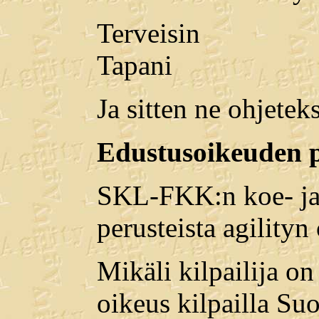
Terveisin
Tapani
Ja sitten ne ohjeteks
Edustusoikeuden p
SKL-FKK:n koe- ja k
perusteista agilityn
Mikäli kilpailija on
oikeus kilpailla Su