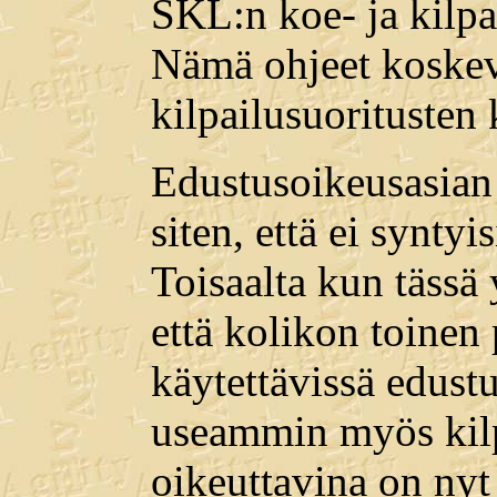
SKL:n koe- ja kilpa
Nämä ohjeet koskeva
kilpailusuoritusten 
Edustusoikeusasian 
siten, että ei syntyi
Toisaalta kun tässä
että kolikon toinen 
käytettävissä edust
useammin myös kilp
oikeuttavina on nyt 