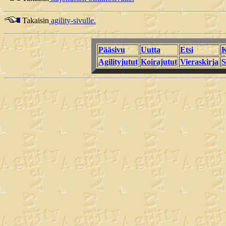
Takaisin
agility-sivulle.
Pääsivu
Uutta
Etsi
K
Agilityjutut
Koirajutut
Vieraskirja
S