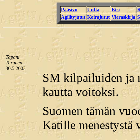
Pääsivu
Uutta
Etsi
K
Agilityjutut
Koirajutut
Vieraskirja
S
Tapani
Turunen
30.5.2003
SM kilpailuiden ja 
kautta voitoksi.
Suomen tämän vuode
Katille menestystä v