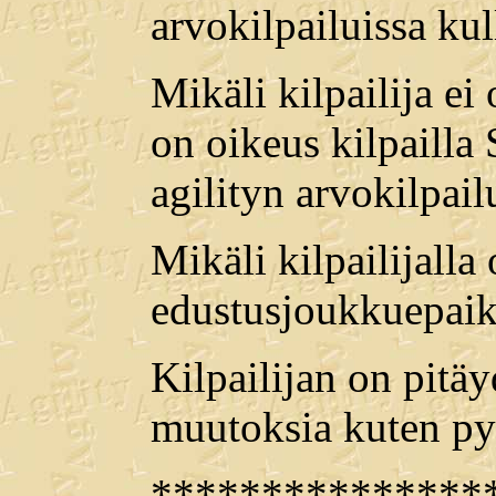
arvokilpailuissa ku
Mikäli kilpailija ei
on oikeus kilpaill
agilityn arvokilpai
Mikäli kilpailijalla
edustusjoukkuepaikk
Kilpailijan on pitä
muutoksia kuten py
***************