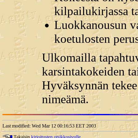
kilpailukirjassa t
Luokkanousun var
koetulosten perus
Ulkomailla tapahtu
karsintakokeiden ta
Hyväksynnän tekee 
nimeämä.
Last modified: Wed Mar 12 00:16:53 EET 2003
Takaisin
kirjoitusten otsikkosivulle.