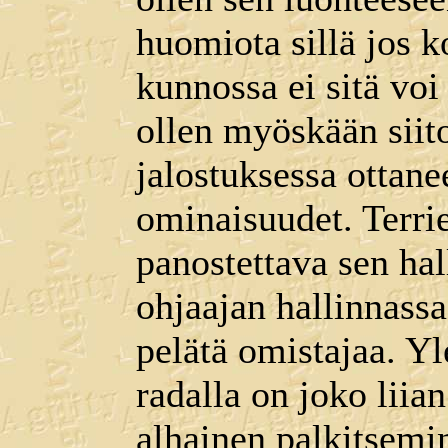
huomiota sillä jos k
kunnossa ei sitä voi
ollen myöskään siito
jalostuksessa ottan
ominaisuudet. Terrie
panostettava sen hal
ohjaajan hallinnassa
pelätä omistajaa. Yle
radalla on joko liian 
alhainen palkitsemi