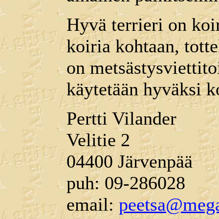
Hyvä terrieri on koi
koiria kohtaan, totte
on metsästysviettito
käytetään hyväksi ko
Pertti Vilander
Velitie 2
04400 Järvenpää
puh: 09-286028
email:
peetsa@mega