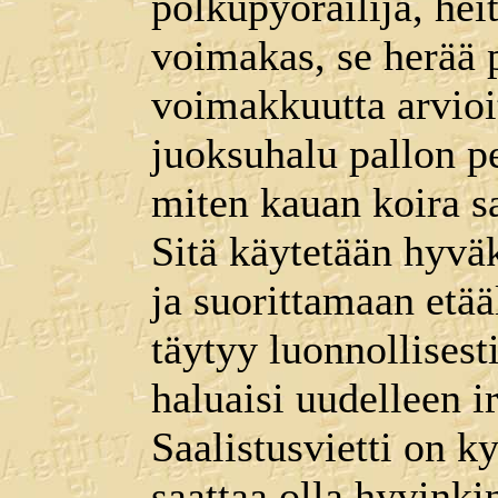
polkupyöräilijä, heit
voimakas, se herää p
voimakkuutta arvioit
juoksuhalu pallon pe
miten kauan koira sa
Sitä käytetään hyvä
ja suorittamaan etää
täytyy luonnollisesti
haluaisi uudelleen i
Saalistusvietti on ky
saattaa olla hyvinki