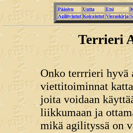
Pääsivu
Uutta
Etsi
K
Agilityjutut
Koirajutut
Vieraskirja
S
Terrieri 
Onko terrrieri hyvä 
viettitoiminnat katta
joita voidaan käyttä
liikkumaan ja otta
mikä agilityssä on v