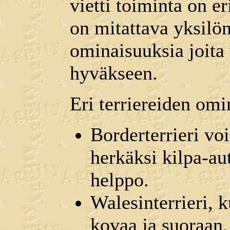
vietti toiminta on er
on mitattava yksilön
ominaisuuksia joita
hyväkseen.
Eri terriereiden omi
Borderterrieri vo
herkäksi kilpa-aut
helppo.
Walesinterrieri, 
kovaa ja suoraan,