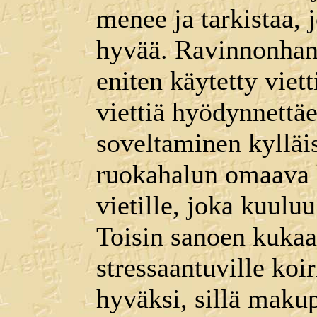
menee ja tarkistaa, 
hyvää. Ravinnonhank
eniten käytetty viet
viettiä hyödynnettäe
soveltaminen kylläi
ruokahalun omaava k
vietille, joka kuuluu
Toisin sanoen kukaa
stressaantuville koi
hyväksi, sillä makup