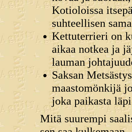
Kotioloissa itsep
suhteellisen sama
Kettuterrieri on 
aikaa notkea ja jä
lauman johtajuud
Saksan Metsästyst
maastomönkijä jok
joka paikasta läpi
Mitä suurempi saali
sen saa kulkemaan. J