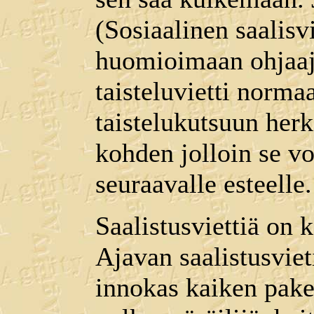
(Sosiaalinen saalisv
huomioimaan ohjaaja
taisteluvietti norma
taistelukutsuun herk
kohden jolloin se vo
seuraavalle esteelle.
Saalistusviettiä on k
Ajavan saalistusviet
innokas kaiken pake