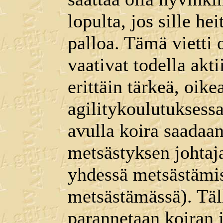
lopulta, jos sille he
palloa. Tämä vietti 
vaativat todella akti
erittäin tärkeä, oike
agilitykoulutuksessa
avulla koira saadaan
metsästyksen johtaja
yhdessä metsästämis
metsästämässä). Täll
parannetaan koiran 