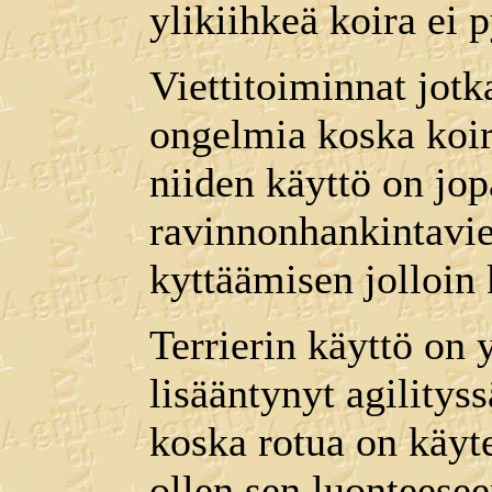
ylikiihkeä koira ei
Viettitoiminnat jotk
ongelmia koska koir
niiden käyttö on jopa
ravinnonhankintavie
kyttäämisen jolloin 
Terrierin käyttö o
lisääntynyt agility
koska rotua on käyte
ollen sen luonteesee