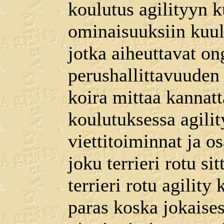
koulutus agilityyn 
ominaisuuksiin kuul
jotka aiheuttavat o
perushallittavuuden
koira mittaa kannatt
koulutuksessa agili
viettitoiminnat ja o
joku terrieri rotu s
terrieri rotu agilit
paras koska jokaises