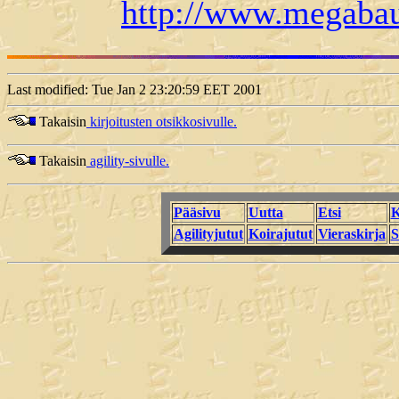
http://www.megabau
Last modified: Tue Jan 2 23:20:59 EET 2001
Takaisin
kirjoitusten otsikkosivulle.
Takaisin
agility-sivulle.
Pääsivu
Uutta
Etsi
K
Agilityjutut
Koirajutut
Vieraskirja
S