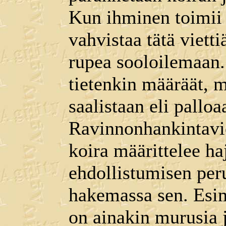
Kun ihminen toimii 
vahvistaa tätä viett
rupea sooloilemaan.
tietenkin määräät, m
saalistaan eli palloa
Ravinnonhankintavie
koira määrittelee haj
ehdollistumisen peru
hakemassa sen. Esime
on ainakin murusia j