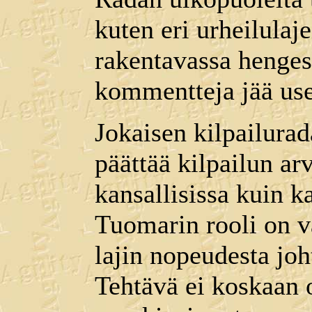
kuten eri urheilulaj
rakentavassa henges
kommentteja jää us
Jokaisen kilpailurad
päättää kilpailun ar
kansallisissa kuin k
Tuomarin rooli on va
lajin nopeudesta joh
Tehtävä ei koskaan o