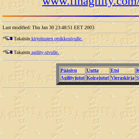
www.finagility.com
Last modified: Thu Jan 30 23:48:51 EET 2003
Takaisin
kirjoitusten otsikkosivulle.
Takaisin
agility-sivulle.
Pääsivu
Uutta
Etsi
K
Agilityjutut
Koirajutut
Vieraskirja
S