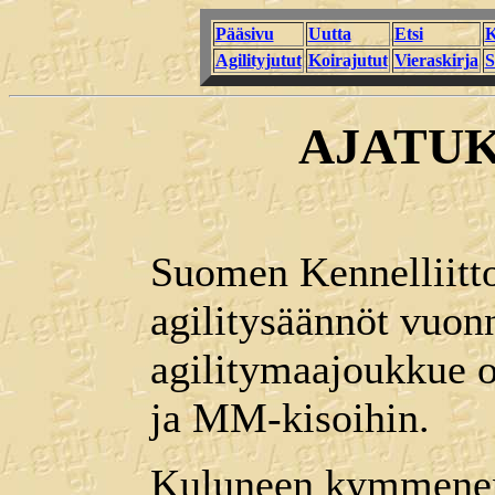
Pääsivu
Uutta
Etsi
K
Agilityjutut
Koirajutut
Vieraskirja
S
AJATUK
Suomen Kennelliitto
agilitysäännöt vuo
agilitymaajoukkue o
ja MM-kisoihin.
Kuluneen kymmenen