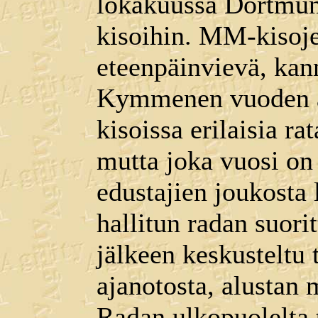
lokakuussa Dortmun
kisoihin. MM-kisoje
eteenpäinvievä, kan
Kymmenen vuoden 
kisoissa erilaisia ra
mutta joka vuosi o
edustajien joukosta 
hallitun radan suorit
jälkeen keskusteltu 
ajanotosta, alustan m
Radan ulkopuolelta 