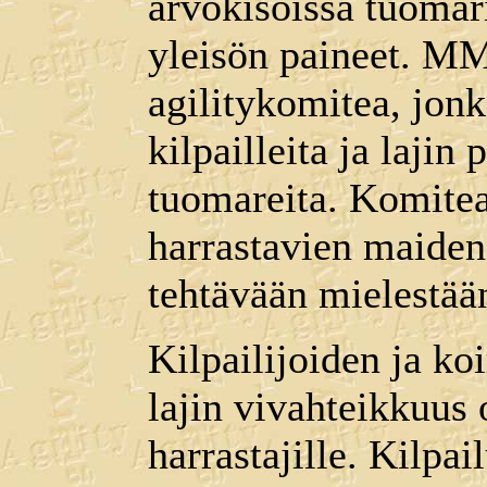
arvokisoissa tuomari
yleisön paineet. MM
agilitykomitea, jonk
kilpailleita ja lajin
tuomareita. Komitea 
harrastavien maiden
tehtävään mielestää
Kilpailijoiden ja ko
lajin vivahteikkuus o
harrastajille. Kilpa