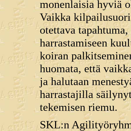
monenlaisia hyviä oh
Vaikka kilpailusuori
otettava tapahtuma,
harrastamiseen kuulu
koiran palkitsemin
huomata, että vaikk
ja halutaan menesty
harrastajilla säilyny
tekemisen riemu.
SKL:n Agilityöryhm