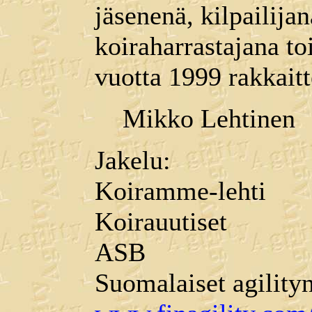
jäsenenä, kilpailija
koiraharrastajana to
vuotta 1999 rakkait
Mikko Lehtinen
Jakelu:
Koiramme-lehti
Koirauutiset
ASB
Suomalaiset agility