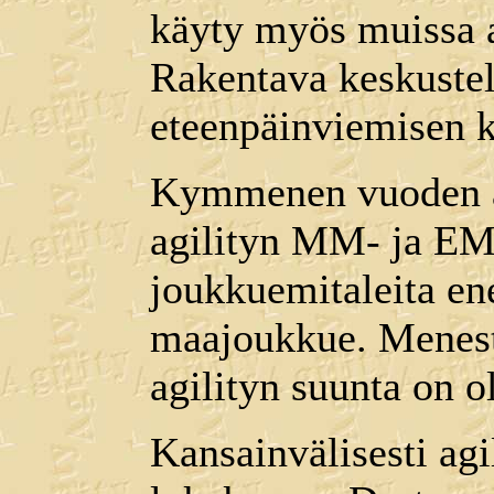
käyty myös muissa a
Rakentava keskustel
eteenpäinviemisen k
Kymmenen vuoden a
agilityn MM- ja EM-
joukkuemitaleita 
maajoukkue. Menesty
agilityn suunta on ol
Kansainvälisesti ag