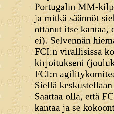
Portugalin MM-kilpa
ja mitkä säännöt sie
ottanut itse kantaa, 
ei). Selvennän hiema
FCI:n virallisissa k
kirjoitukseni (joul
FCI:n agilitykomite
Siellä keskustellaan 
Saattaa olla, että FC
kantaa ja se kokoon