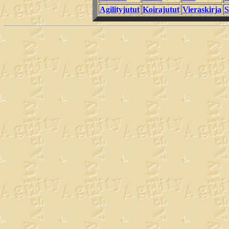
Agilityjutut
Koirajutut
Vieraskirja
S