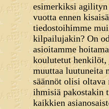
esimerkiksi agility
vuotta ennen kisais
tiedostoihimme muis
kilpailujakin? On o
asioitamme hoitamaa
koulutetut henkilöt, 
muuttaa luutuneita
säännöt olisi oltava 
ihmisiä pakostakin t
kaikkien asianosais