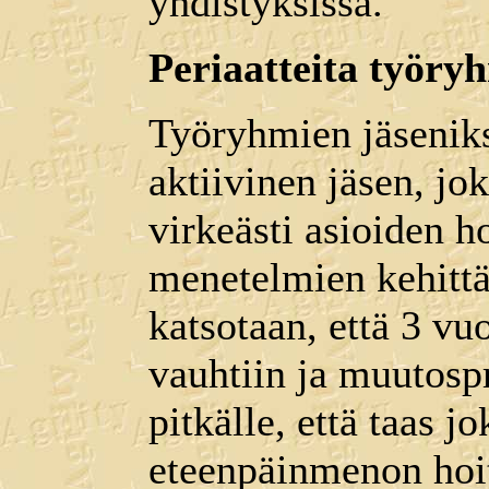
yhdistyksissä.
Periaatteita työry
Työryhmien jäseniksi
aktiivinen jäsen, jo
virkeästi asioiden h
menetelmien kehittä
katsotaan, että 3 vuo
vauhtiin ja muutospr
pitkälle, että taas 
eteenpäinmenon hoit