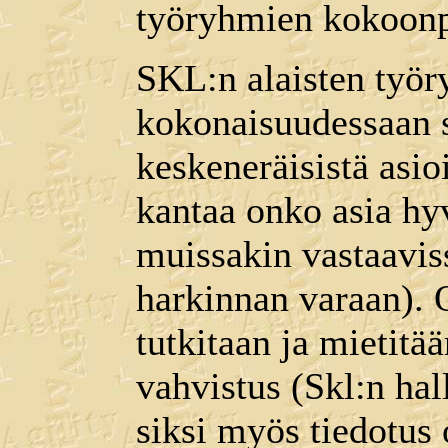
työryhmien kokoonp
SKL:n alaisten työr
kokonaisuudessaan s
keskeneräisistä asioi
kantaa onko asia hyv
muissakin vastaavis
harkinnan varaan). O
tutkitaan ja mietitä
vahvistus (Skl:n hall
siksi myös tiedotus