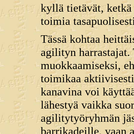
kyllä tietävät, ketkä
toimia tasapuolises
Tässä kohtaa heittäi
agilityn harrastajat
muokkaamiseksi, ehd
toimikaa aktiivisest
kanavina voi käyttää
lähestyä vaikka suo
agilitytyöryhmän jäs
barrikadeille, vaan