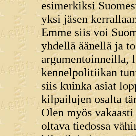
esimerkiksi Suomes
yksi jäsen kerrallaa
Emme siis voi Suome
yhdellä äänellä ja t
argumentoinneilla, 
kennelpolitiikan tu
siis kuinka asiat l
kilpailujen osalta 
Olen myös vakaasti s
oltava tiedossa vähi