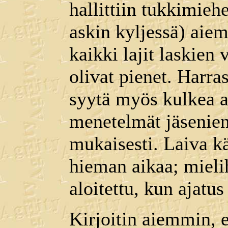
hallittiin tukkimieh
askin kyljessä) aiem
kaikki lajit laskien
olivat pienet. Harr
syytä myös kulkea a
menetelmät jäsenien
mukaisesti. Laiva kä
hieman aikaa; mielih
aloitettu, kun ajatus
Kirjoitin aiemmin, e