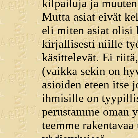
kilpailuja ja muuten
Mutta asiat eivät ke
eli miten asiat olis
kirjallisesti niille 
käsittelevät. Ei riit
(vaikka sekin on hy
asioiden eteen itse 
ihmisille on tyypill
perustamme oman y
teemme rakentavaa t