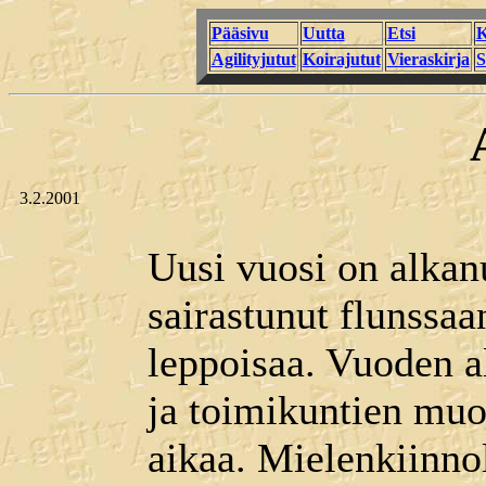
Pääsivu
Uutta
Etsi
K
Agilityjutut
Koirajutut
Vieraskirja
S
3.2.2001
Uusi vuosi on alkan
sairastunut flunssaa
leppoisaa. Vuoden 
ja toimikuntien muo
aikaa. Mielenkiinno