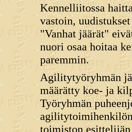
Kennelliitossa haitt
vastoin, uudistukset
"Vanhat jäärät" eivät
nuori osaa hoitaa ke
paremmin.
Agilitytyöryhmän jä
määrätty koe- ja kil
Työryhmän puheenjoh
agilitytoimihenkilön
toimiston esittelijän