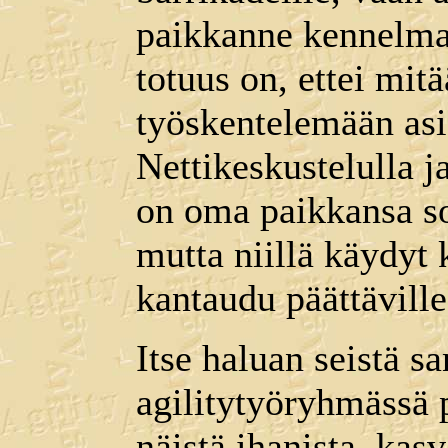
paikkanne kennelm
totuus on, ettei mitä
työskentelemään as
Nettikeskustelulla j
on oma paikkansa so
mutta niillä käydyt 
kantaudu päättäville
Itse haluan seistä sa
agilitytyöryhmässä p
näistä ihanista, kasv