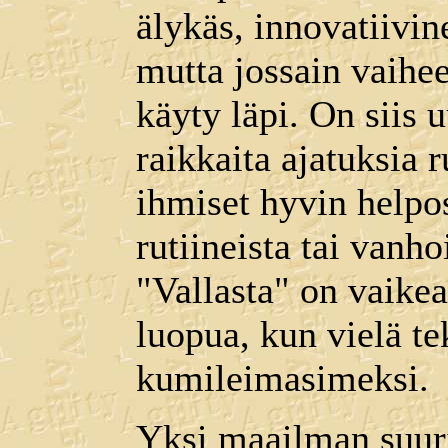
älykäs, innovatiivin
mutta jossain vaihee
käyty läpi. On siis 
raikkaita ajatuksia 
ihmiset hyvin helpo
rutiineista tai vanh
"Vallasta" on vaike
luopua, kun vielä te
kumileimasimeksi.
Yksi maailman suur