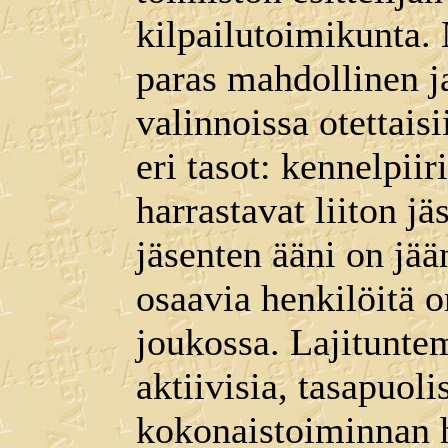
kilpailutoimikunta. 
paras mahdollinen ja
valinnoissa otettais
eri tasot: kennelpiir
harrastavat liiton j
jäsenten ääni on jä
osaavia henkilöitä o
joukossa. Lajituntem
aktiivisia, tasapuoli
kokonaistoiminnan h