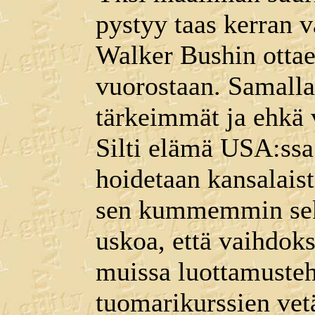
pystyy taas kerran 
Walker Bushin ottae
vuorostaan. Samalla
tärkeimmät ja ehkä
Silti elämä USA:ssa 
hoidetaan kansalais
sen kummemmin seka
uskoa, että vaihdok
muissa luottamusteh
tuomarikurssien vetä