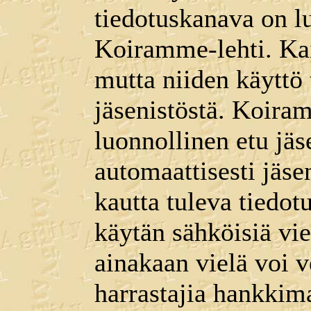
tiedotuskanava on lu
Koiramme-lehti. Kaik
mutta niiden käyttö
jäsenistöstä. Koira
luonnollinen etu jäse
automaattisesti jäse
kautta tuleva tiedotu
käytän sähköisiä vi
ainakaan vielä voi v
harrastajia hankkima