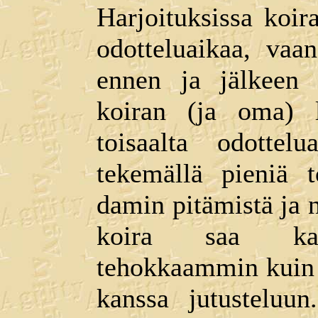
Harjoituksissa koira
odotteluaikaa, vaa
ennen ja jälkeen 
koiran (ja oma) l
toisaalta odotte
tekemällä pieniä to
damin pitämistä ja n
koira saa kaip
tehokkaammin kuin 
kanssa jutusteluun