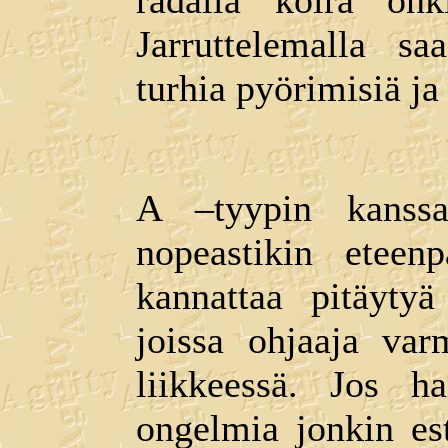
radalla koira on
Jarruttelemalla sa
turhia pyörimisiä j
A –tyypin kanssa 
nopeastikin etee
kannattaa pitäytyä 
joissa ohjaaja va
liikkeessä. Jos ha
ongelmia jonkin es