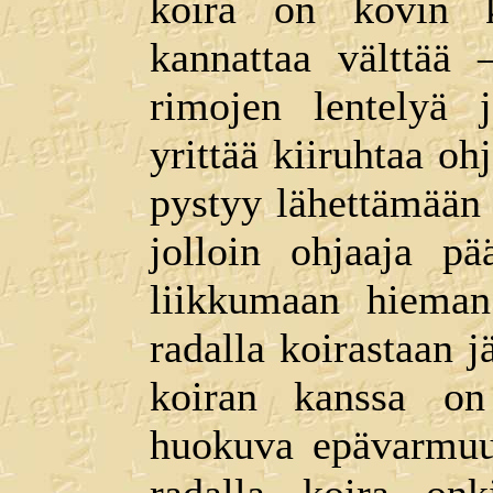
koira on kovin ki
kannattaa välttää 
rimojen lentelyä 
yrittää kiiruhtaa oh
pystyy lähettämään
jolloin ohjaaja pä
liikkumaan hieman 
radalla koirastaan j
koiran kanssa on
huokuva epävarmuus