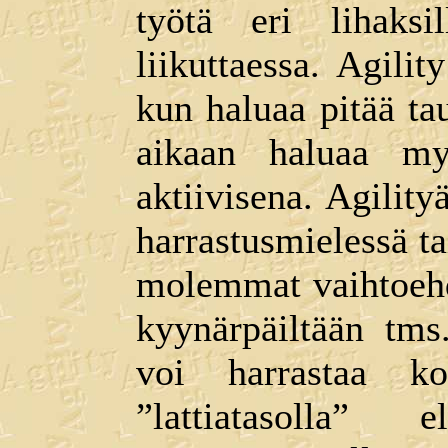
työtä eri lihaksi
liikuttaessa. Agilit
kun haluaa pitää ta
aikaan haluaa my
aktiivisena. Agility
harrastusmielessä ta
molemmat vaihtoehd
kyynärpäiltään tms
voi harrastaa ko
”lattiatasolla”