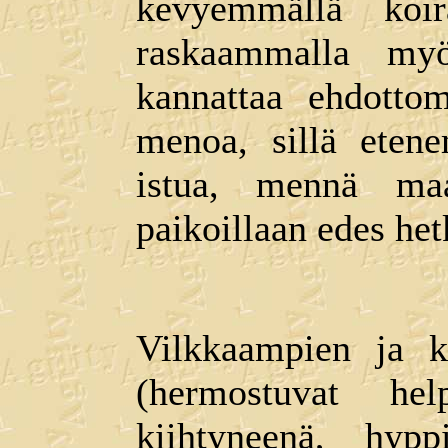
kevyemmällä koi
raskaammalla myöh
kannattaa ehdottom
menoa, sillä etene
istua, mennä ma
paikoillaan edes het
Vilkkaampien ja k
(hermostuvat hel
kiihtyneenä, hypp