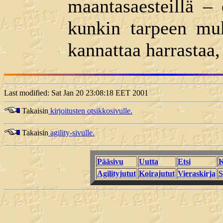
maantasaesteillä – 
kunkin tarpeen muk
kannattaa harrastaa, 
Last modified: Sat Jan 20 23:08:18 EET 2001
Takaisin
kirjoitusten otsikkosivulle.
Takaisin
agility-sivulle.
Pääsivu
Uutta
Etsi
K
Agilityjutut
Koirajutut
Vieraskirja
S