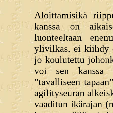
Aloittamisikä riip
kanssa on aikai
luonteeltaan enem
ylivilkas, ei kiihdy
jo koulutettu johonk
voi sen kanssa al
”tavalliseen tapaa
agilityseuran alkeis
vaaditun ikärajan (n