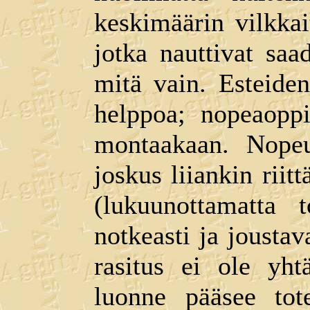
keskimäärin vilkkai
jotka nauttivat saa
mitä vain. Esteiden
helppoa; nopeaoppi
montaakaan. Nopeus
joskus liiankin ri
(lukuunottamatta t
notkeasti ja joustav
rasitus ei ole yht
luonne pääsee tot