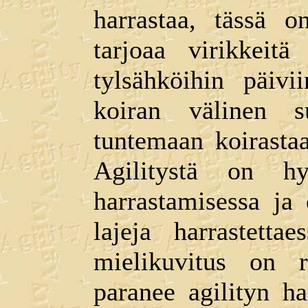
harrastaa, tässä o
tarjoaa virikkeit
tylsähköihin päivi
koiran välinen s
tuntemaan koirastaa
Agilitystä on h
harrastamisessa ja
lajeja harrastet
mielikuvitus on 
paranee agilityn h