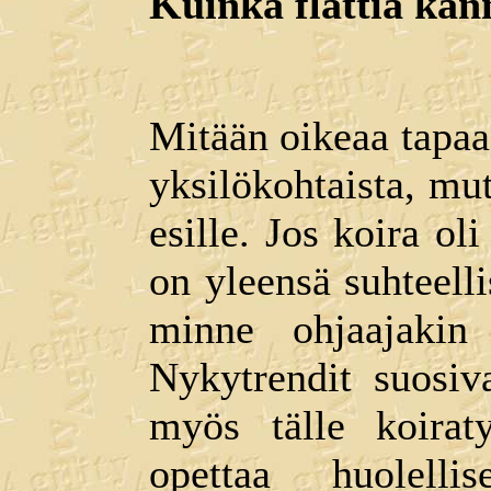
Kuinka flattia kan
Mitään oikeaa tapaa 
yksilökohtaista, mutt
esille. Jos koira ol
on yleensä suhteell
minne ohjaajakin
Nykytrendit suosiv
myös tälle koiraty
opettaa huolellis