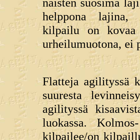
naisten suosima laji
helppona lajina,
kilpailu on kovaa 
urheilumuotona, ei 
Flatteja agilityssä 
suuresta levinneis
agilityssä kisaavis
luokassa. Kolmos
kilpailee/on kilpail