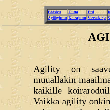
Pääsivu
Uutta
Etsi
K
Agilityjutut
Koirajutut
Vieraskirja
S
AGI
Agility on saav
muuallakin maailmas
kaikille koiraroduil
Vaikka agility onkin