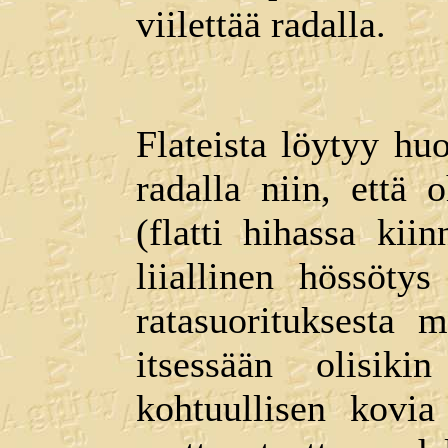
viilettää radalla.
Flateista löytyy hu
radalla niin, että
(flatti hihassa ki
liiallinen hössöty
ratasuorituksesta 
itsessään olisik
kohtuullisen kovia 