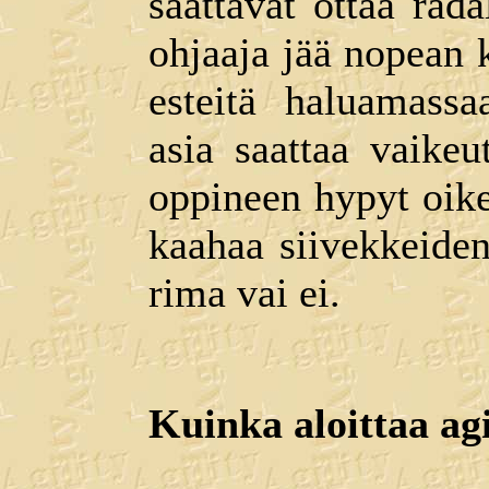
saattavat ottaa rada
ohjaaja jää nopean k
esteitä haluamassa
asia saattaa vaike
oppineen hypyt oike
kaahaa siivekkeiden 
rima vai ei.
Kuinka aloittaa agi