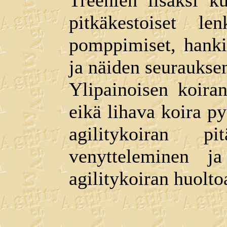
Treenien lisäksi k
pitkäkestoiset l
pomppimiset, hanki
ja näiden seuraukse
Ylipainoisen koiran
eikä lihava koira py
agilitykoiran 
venytteleminen 
agilitykoiran huolto