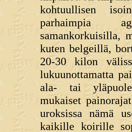
kohtuullisen iso
parhaimpia ag
samankorkuisilla, m
kuten belgeillä, bort
20-30 kilon väliss
lukuunottamatta pai
ala- tai yläpuole
mukaiset painoraja
uroksissa nämä use
kaikille koirille s