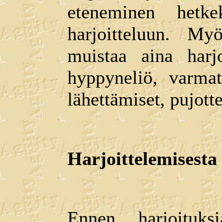
eteneminen hetke
harjoitteluun. Myö
muistaa aina harj
hyppyneliö, varmat
lähettämiset, pujotte
Harjoittelemisesta
Ennen harjoituks