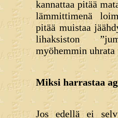
kannattaa pitää mata
lämmittimenä loim
pitää muistaa jäähdy
lihaksiston ”ju
myöhemmin uhrata p
Miksi harrastaa ag
Jos edellä ei selv