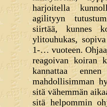
harjoitella kunnol
agilityyn tutustum
siirtää, kunnes 
ylitouhukas, sopiva
1-… vuoteen. Ohjaaj
reagoivan koiran 
kannattaa ennen 
mahdollisimman hy
sitä vähemmän aikaa 
sitä helpommin ohj