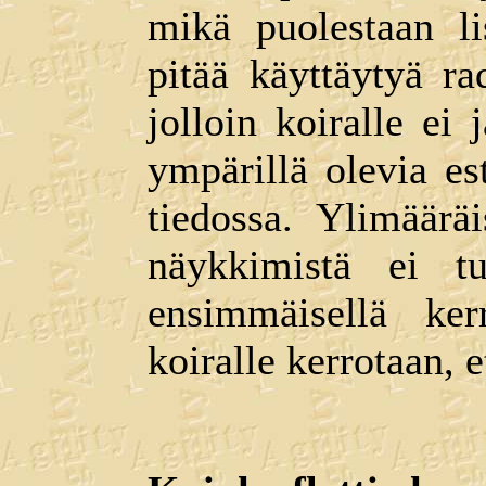
mikä puolestaan li
pitää käyttäytyä ra
jolloin koiralle ei
ympärillä olevia es
tiedossa. Ylimäärä
näykkimistä ei t
ensimmäisellä ker
koiralle kerrotaan, et