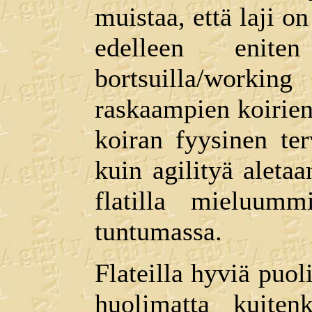
muistaa, että laji on
edelleen eniten
bortsuilla/work
raskaampien koirien 
koiran fyysinen te
kuin agilityä aletaa
flatilla mieluu
tuntumassa.
Flateilla hyviä puol
huolimatta kuiten