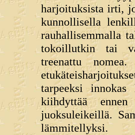
harjoituksista irti,
kunnollisella lenk
rauhallisemmalla t
tokoillutkin tai 
treenattu nomea.
etukäteisharjoitukse
tarpeeksi innokas 
kiihdyttää enne
juoksuleikeillä. S
lämmitellyksi.