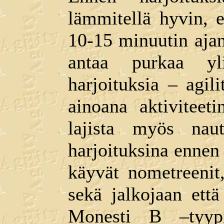
lämmitellä hyvin, 
10-15 minuutin ajan
antaa purkaa yl
harjoituksia – agili
ainoana aktiviteet
lajista myös nau
harjoituksina ennen
käyvät nometreenit
sekä jalkojaan että
Monesti B –tyyp