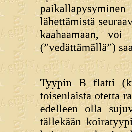
paikallapysyminen
lähettämistä seuraavi
kaahaamaan, voi o
(”vedättämällä”) saad
Tyypin B flatti (
toisenlaista otetta 
edelleen olla suju
tällekään koiratyyp