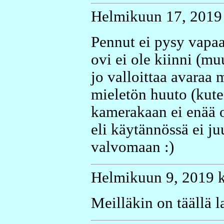
Helmikuun 17, 2019 
Pennut ei pysy vapaa
ovi ei ole kiinni (mu
jo valloittaa avaraa m
mieletön huuto (kute
kamerakaan ei enää o
eli käytännössä ei j
valvomaan :)
Helmikuun 9, 2019 k
Meilläkin on täällä l