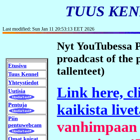
TUUS KEN
Last modified: Sun Jan 11 20:53:13 EET 2026
Nyt YouTubessa 
proadcast of the p
Etusivu
tallenteet)
Tuus Kennel
Yhteystiedot
Link here, cl
Uutisia
kaikista livet
Pentuja
Piin
vanhimpaan -
pentuwebcam
Omat koirat