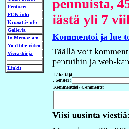
pennuista, 45
Pentueet
PON-info
iästä yli 7 vi
Kroaatti-info
Galleria
Kommentoi ja lue t
In Memoriam
YouTube videot
Täällä voit kommento
Vieraskirja
pentuihin ja web-kam
Linkit
Lähettäjä
/ Sender:
Kommenttisi / Comments:
Viisi uusinta viestiä