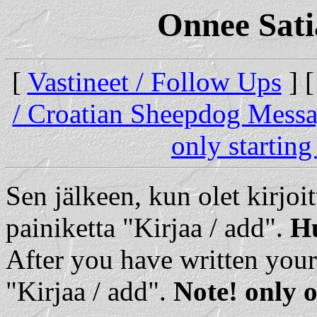
Onnee Sati
[
Vastineet / Follow Ups
] 
/ Croatian Sheepdog Mess
only starting
Sen jälkeen, kun olet kirjoit
painiketta "Kirjaa / add".
Hu
After you have written your
"Kirjaa / add".
Note! only o