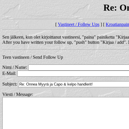
Re: O
[
Vastineet / Follow Ups
] [
Kroatianpaim
Sen jälkeen, kun olet kirjoittanut vastineesi, "paina" painiketta "Kirja
After you have written your follow up, "push" button "Kirjaa / add".
Teen vastineen / Send Follow Up
Nimi / Name:
E-Mail:
Subject:
Viesti / Message: