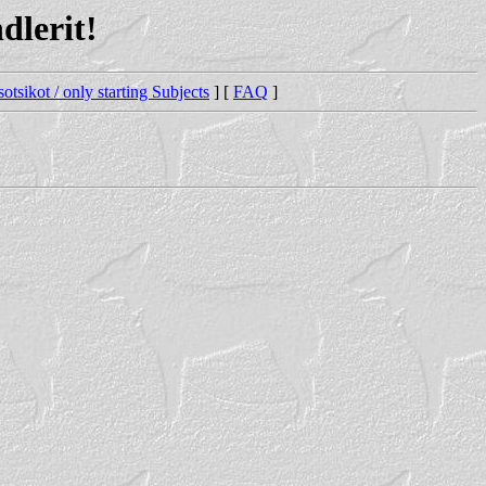
lerit!
sotsikot / only starting Subjects
] [
FAQ
]