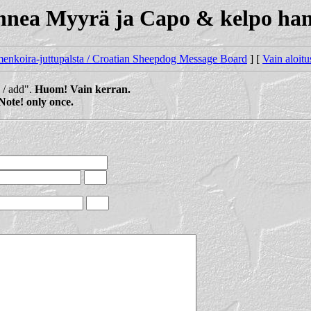
nnea Myyrä ja Capo & kelpo hand
enkoira-juttupalsta / Croatian Sheepdog Message Board
] [
Vain aloitu
a / add".
Huom! Vain kerran.
Note! only once.