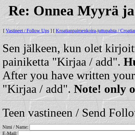
Re: Onnea Myyrä ja 
[
Vastineet / Follow Ups
] [
Kroatianpaimenkoira-juttupalsta / Croat
Sen jälkeen, kun olet kirjoit
painiketta "Kirjaa / add".
Hu
After you have written your
"Kirjaa / add".
Note! only o
Teen vastineen / Send Foll
Nimi / Name:
E-Mail: