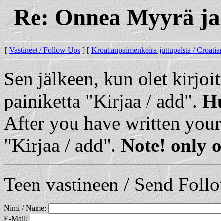
Re: Onnea Myyrä ja 
[
Vastineet / Follow Ups
] [
Kroatianpaimenkoira-juttupalsta / Croat
Sen jälkeen, kun olet kirjoit
painiketta "Kirjaa / add".
Hu
After you have written your
"Kirjaa / add".
Note! only o
Teen vastineen / Send Foll
Nimi / Name:
E-Mail: